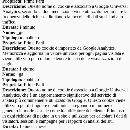
Proprieta:
Prime Parti
Descrizione:
Questo nome di cookie è associato a Google Universal
Analytics, secondo la documentazione viene utilizzato per limitare la
frequenza delle richieste, limitando la raccolta di dati su siti ad alto
traffico.
Durata:
1 minuto
Nome:
_gid
Tipologia:
analitico
Proprieta:
Prime Parti
Descrizione:
Questo cookie è impostato da Google Analytics.
Memorizza e aggiorna un valore univoco per ogni pagina visitata e
viene utilizzato per contare e tenere traccia delle visualizzazioni di
pagina.
Durata:
1 giorno
Nome:
_ga
Tipologia:
analitico
Proprieta:
Prime Parti
Descrizione:
Questo nome di cookie è associato a Google Universal
Analytics, che è un aggiornamento significativo del servizio di
analisi più comunemente utilizzato da Google. Questo cookie viene
utilizzato per distinguere utenti unici assegnando un numero
generato in modo casuale come identificatore del cliente. È incluso
in ogni richiesta di pagina in un sito e utilizzato per calcolare i dati di
visitatori, sessioni e campagne per i rapporti di analisi dei siti.
Durata:
1 anno 1 mese