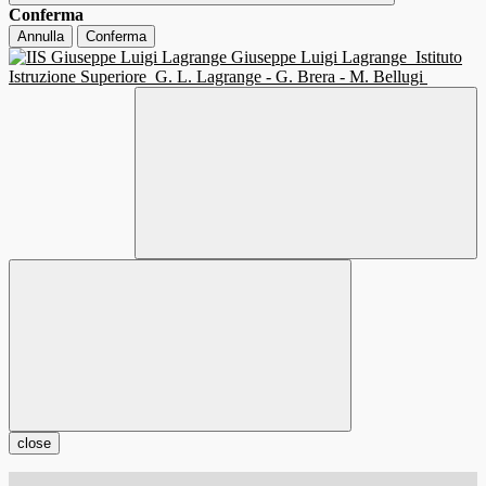
Conferma
Annulla
Conferma
Giuseppe Luigi Lagrange
Istituto
Istruzione Superiore
G. L. Lagrange - G. Brera - M. Bellugi
close