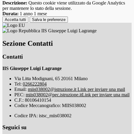
Descrizione:
Questo cookie viene utilizzato da Google Analytics
per mantenere lo stato della sessione.
Durata:
1 anno 1 mese
Accetta tutti
Salva le preferenze
IIS Giuseppe Luigi Lagrange
Sezione Contatti
Contatti
IIS Giuseppe Luigi Lagrange
Via Litta Modignani, 65 20161 Milano
Tel:
0266222804
Email:
miis038002@istruzione.it
Link per inviare una mail
PEC:
miis038002@pec.istruzione.it
Link per inviare una mail
C.F.: 80106410154
Codice Meccanografico: MIIS038002
Codice IPA: istsc_miis038002
Seguici su