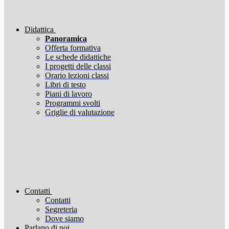
Didattica
Panoramica
Offerta formativa
Le schede didattiche
I progetti delle classi
Orario lezioni classi
Libri di testo
Piani di lavoro
Programmi svolti
Griglie di valutazione
Contatti
Contatti
Segreteria
Dove siamo
Parlano di noi