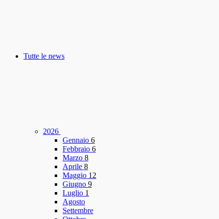
Tutte le news
2026
Gennaio
6
Febbraio
6
Marzo
8
Aprile
8
Maggio
12
Giugno
9
Luglio
1
Agosto
Settembre