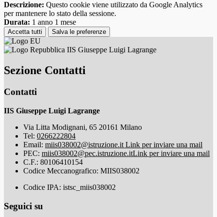
Descrizione:
Questo cookie viene utilizzato da Google Analytics
per mantenere lo stato della sessione.
Durata:
1 anno 1 mese
Accetta tutti
Salva le preferenze
IIS Giuseppe Luigi Lagrange
Sezione Contatti
Contatti
IIS Giuseppe Luigi Lagrange
Via Litta Modignani, 65 20161 Milano
Tel:
0266222804
Email:
miis038002@istruzione.it
Link per inviare una mail
PEC:
miis038002@pec.istruzione.it
Link per inviare una mail
C.F.: 80106410154
Codice Meccanografico: MIIS038002
Codice IPA: istsc_miis038002
Seguici su