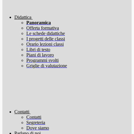
Didattica
Panoramica
Offerta formativa
Le schede didattiche
I progetti delle classi
Orario lezioni classi
Libri di testo
Piani di lavoro
Programmi svolti
Griglie di valutazione
Contatti
Contatti
Segreteria
Dove siamo
Parlano di noi