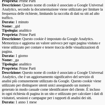
Proprieta:
Prime Parti
Descrizione:
Questo nome di cookie è associato a Google Universal
Analytics, secondo la documentazione viene utilizzato per limitare la
frequenza delle richieste, limitando la raccolta di dati su siti ad alto
traffico.
Durata:
1 minuto
Nome:
_gid
Tipologia:
analitico
Proprieta:
Prime Parti
Descrizione:
Questo cookie è impostato da Google Analytics.
Memorizza e aggiorna un valore univoco per ogni pagina visitata e
viene utilizzato per contare e tenere traccia delle visualizzazioni di
pagina.
Durata:
1 giorno
Nome:
_ga
Tipologia:
analitico
Proprieta:
Prime Parti
Descrizione:
Questo nome di cookie è associato a Google Universal
Analytics, che è un aggiornamento significativo del servizio di
analisi più comunemente utilizzato da Google. Questo cookie viene
utilizzato per distinguere utenti unici assegnando un numero
generato in modo casuale come identificatore del cliente. È incluso
in ogni richiesta di pagina in un sito e utilizzato per calcolare i dati di
visitatori, sessioni e campagne per i rapporti di analisi dei siti.
Durata:
1 anno 1 mese