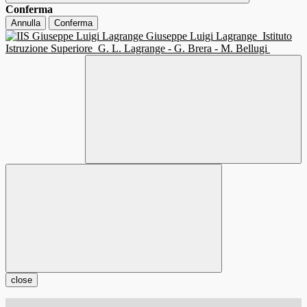
Conferma
Annulla
Conferma
Giuseppe Luigi Lagrange
Istituto
Istruzione Superiore
G. L. Lagrange - G. Brera - M. Bellugi
close