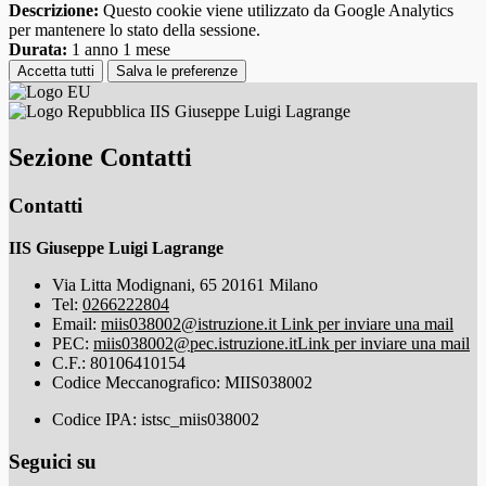
Descrizione:
Questo cookie viene utilizzato da Google Analytics
per mantenere lo stato della sessione.
Durata:
1 anno 1 mese
Accetta tutti
Salva le preferenze
IIS Giuseppe Luigi Lagrange
Sezione Contatti
Contatti
IIS Giuseppe Luigi Lagrange
Via Litta Modignani, 65 20161 Milano
Tel:
0266222804
Email:
miis038002@istruzione.it
Link per inviare una mail
PEC:
miis038002@pec.istruzione.it
Link per inviare una mail
C.F.: 80106410154
Codice Meccanografico: MIIS038002
Codice IPA: istsc_miis038002
Seguici su