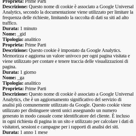
Proprieta:
Prime Parti
Descrizione:
Questo nome di cookie è associato a Google Universal
Analytics, secondo la documentazione viene utilizzato per limitare la
frequenza delle richieste, limitando la raccolta di dati su siti ad alto
traffico.
Durata:
1 minuto
Nome:
_gid
Tipologia:
analitico
Proprieta:
Prime Parti
Descrizione:
Questo cookie è impostato da Google Analytics.
Memorizza e aggiorna un valore univoco per ogni pagina visitata e
viene utilizzato per contare e tenere traccia delle visualizzazioni di
pagina.
Durata:
1 giorno
Nome:
_ga
Tipologia:
analitico
Proprieta:
Prime Parti
Descrizione:
Questo nome di cookie è associato a Google Universal
Analytics, che è un aggiornamento significativo del servizio di
analisi più comunemente utilizzato da Google. Questo cookie viene
utilizzato per distinguere utenti unici assegnando un numero
generato in modo casuale come identificatore del cliente. È incluso
in ogni richiesta di pagina in un sito e utilizzato per calcolare i dati di
visitatori, sessioni e campagne per i rapporti di analisi dei siti.
Durata:
1 anno 1 mese