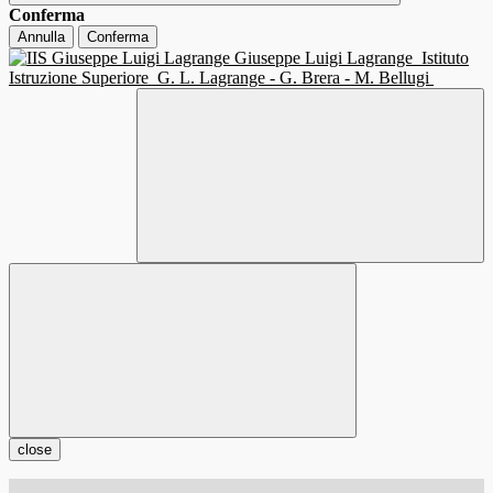
Conferma
Annulla
Conferma
Giuseppe Luigi Lagrange
Istituto
Istruzione Superiore
G. L. Lagrange - G. Brera - M. Bellugi
close