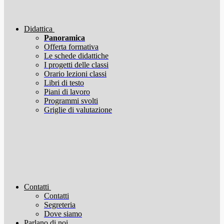
Didattica
Panoramica
Offerta formativa
Le schede didattiche
I progetti delle classi
Orario lezioni classi
Libri di testo
Piani di lavoro
Programmi svolti
Griglie di valutazione
Contatti
Contatti
Segreteria
Dove siamo
Parlano di noi