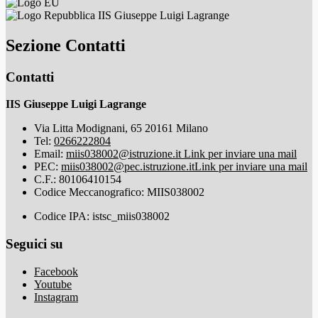
IIS Giuseppe Luigi Lagrange
Sezione Contatti
Contatti
IIS Giuseppe Luigi Lagrange
Via Litta Modignani, 65 20161 Milano
Tel:
0266222804
Email:
miis038002@istruzione.it
Link per inviare una mail
PEC:
miis038002@pec.istruzione.it
Link per inviare una mail
C.F.: 80106410154
Codice Meccanografico: MIIS038002
Codice IPA: istsc_miis038002
Seguici su
Facebook
Youtube
Instagram