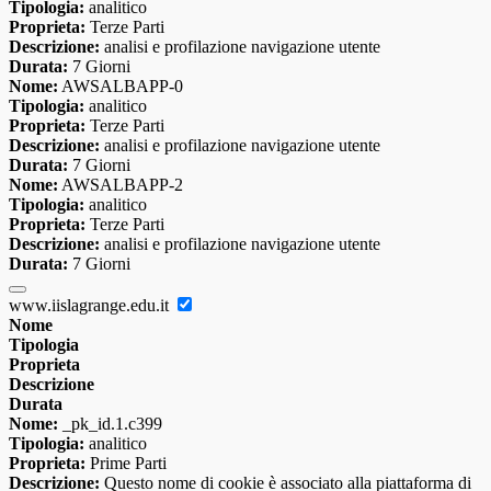
Tipologia:
analitico
Proprieta:
Terze Parti
Descrizione:
analisi e profilazione navigazione utente
Durata:
7 Giorni
Nome:
AWSALBAPP-0
Tipologia:
analitico
Proprieta:
Terze Parti
Descrizione:
analisi e profilazione navigazione utente
Durata:
7 Giorni
Nome:
AWSALBAPP-2
Tipologia:
analitico
Proprieta:
Terze Parti
Descrizione:
analisi e profilazione navigazione utente
Durata:
7 Giorni
www.iislagrange.edu.it
Nome
Tipologia
Proprieta
Descrizione
Durata
Nome:
_pk_id.1.c399
Tipologia:
analitico
Proprieta:
Prime Parti
Descrizione:
Questo nome di cookie è associato alla piattaforma di