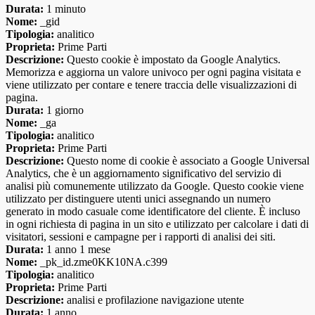
Durata:
1 minuto
Nome:
_gid
Tipologia:
analitico
Proprieta:
Prime Parti
Descrizione:
Questo cookie è impostato da Google Analytics.
Memorizza e aggiorna un valore univoco per ogni pagina visitata e
viene utilizzato per contare e tenere traccia delle visualizzazioni di
pagina.
Durata:
1 giorno
Nome:
_ga
Tipologia:
analitico
Proprieta:
Prime Parti
Descrizione:
Questo nome di cookie è associato a Google Universal
Analytics, che è un aggiornamento significativo del servizio di
analisi più comunemente utilizzato da Google. Questo cookie viene
utilizzato per distinguere utenti unici assegnando un numero
generato in modo casuale come identificatore del cliente. È incluso
in ogni richiesta di pagina in un sito e utilizzato per calcolare i dati di
visitatori, sessioni e campagne per i rapporti di analisi dei siti.
Durata:
1 anno 1 mese
Nome:
_pk_id.zme0KK10NA.c399
Tipologia:
analitico
Proprieta:
Prime Parti
Descrizione:
analisi e profilazione navigazione utente
Durata:
1 anno