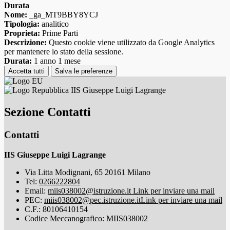
Durata
Nome:
_ga_MT9BBY8YCJ
Tipologia:
analitico
Proprieta:
Prime Parti
Descrizione:
Questo cookie viene utilizzato da Google Analytics
per mantenere lo stato della sessione.
Durata:
1 anno 1 mese
Accetta tutti
Salva le preferenze
IIS Giuseppe Luigi Lagrange
Sezione Contatti
Contatti
IIS Giuseppe Luigi Lagrange
Via Litta Modignani, 65 20161 Milano
Tel:
0266222804
Email:
miis038002@istruzione.it
Link per inviare una mail
PEC:
miis038002@pec.istruzione.it
Link per inviare una mail
C.F.: 80106410154
Codice Meccanografico: MIIS038002