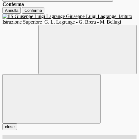
Conferma
Annulla
Conferma
Giuseppe Luigi Lagrange
Istituto
Istruzione Superiore
G. L. Lagrange - G. Brera - M. Bellugi
close