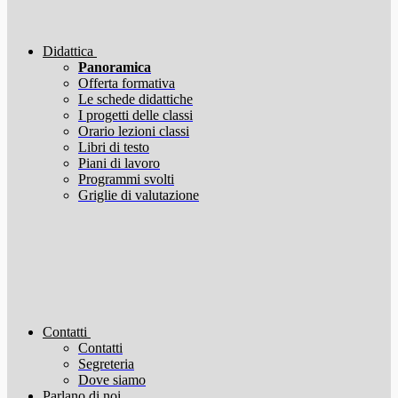
Didattica
Panoramica
Offerta formativa
Le schede didattiche
I progetti delle classi
Orario lezioni classi
Libri di testo
Piani di lavoro
Programmi svolti
Griglie di valutazione
Contatti
Contatti
Segreteria
Dove siamo
Parlano di noi