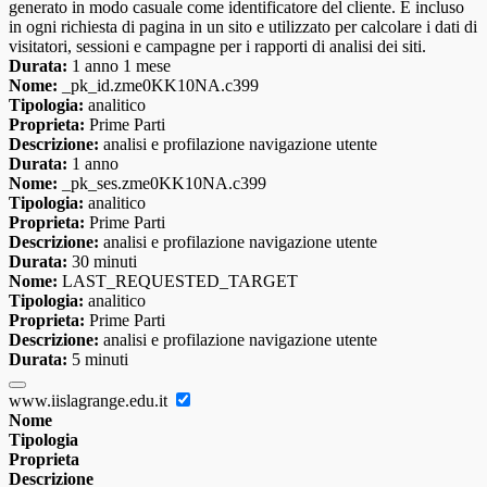
generato in modo casuale come identificatore del cliente. È incluso
in ogni richiesta di pagina in un sito e utilizzato per calcolare i dati di
visitatori, sessioni e campagne per i rapporti di analisi dei siti.
Durata:
1 anno 1 mese
Nome:
_pk_id.zme0KK10NA.c399
Tipologia:
analitico
Proprieta:
Prime Parti
Descrizione:
analisi e profilazione navigazione utente
Durata:
1 anno
Nome:
_pk_ses.zme0KK10NA.c399
Tipologia:
analitico
Proprieta:
Prime Parti
Descrizione:
analisi e profilazione navigazione utente
Durata:
30 minuti
Nome:
LAST_REQUESTED_TARGET
Tipologia:
analitico
Proprieta:
Prime Parti
Descrizione:
analisi e profilazione navigazione utente
Durata:
5 minuti
www.iislagrange.edu.it
Nome
Tipologia
Proprieta
Descrizione