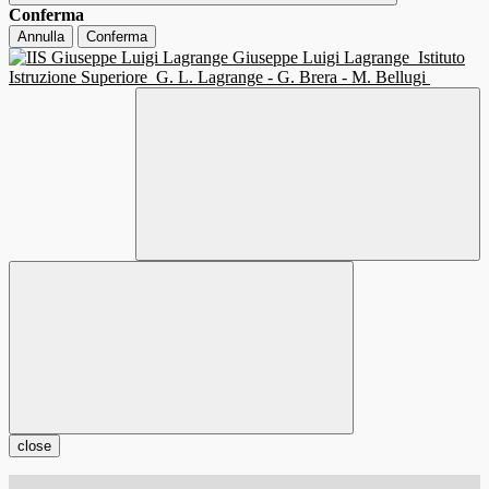
Conferma
Annulla
Conferma
Giuseppe Luigi Lagrange
Istituto
Istruzione Superiore
G. L. Lagrange - G. Brera - M. Bellugi
close