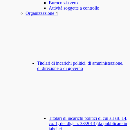
Burocrazia zero
Attività soggette a controllo
Organizzazione
4
Titolari di incarichi politici, di amministrazione,
di direzione o di governo
Titolari di incarichi politici di cui all'art. 14,
co. 1, del dlgs n. 33/2013 (da pubblicare in
tabelle)