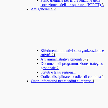
Piano triennale per la prevenzione della
corruzione e della trasparenza (PTPCT)
3
Atti generali
434
Riferimenti normativi su organizzazione e
attività
21
Atti amministrativi generali
372
Documenti di programmazione strategico-
gestionale
2
Statuti e leggi regionali
Codice disciplinare e codice di condotta
1
Oneri informativi per cittadini e imprese
1