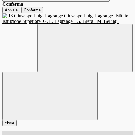
Conferma
Annulla
Conferma
Giuseppe Luigi Lagrange
Istituto
Istruzione Superiore
G. L. Lagrange - G. Brera - M. Bellugi
close