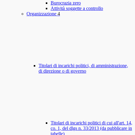
Burocrazia zero
Attività soggette a controllo
Organizzazione
4
Titolari di incarichi politici, di amministrazione,
di direzione o di governo
Titolari di incarichi politici di cui all'art. 14,
co. 1, del dlgs n. 33/2013 (da pubblicare in
tabelle)