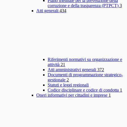
Piano triennale per la prevenzione della
corruzione e della trasparenza (PTPCT)
3
Atti generali
434
Riferimenti normativi su organizzazione e
attività
21
Atti amministrativi generali
372
Documenti di programmazione strategico-
gestionale
2
Statuti e leggi regionali
Codice disciplinare e codice di condotta
1
Oneri informativi per cittadini e imprese
1