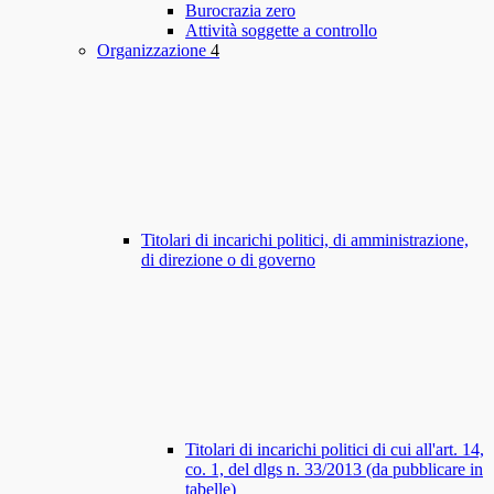
Burocrazia zero
Attività soggette a controllo
Organizzazione
4
Titolari di incarichi politici, di amministrazione,
di direzione o di governo
Titolari di incarichi politici di cui all'art. 14,
co. 1, del dlgs n. 33/2013 (da pubblicare in
tabelle)