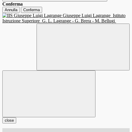
Conferma
Annulla
Conferma
Giuseppe Luigi Lagrange
Istituto
Istruzione Superiore
G. L. Lagrange - G. Brera - M. Bellugi
close