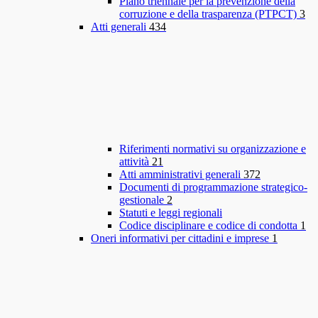
Piano triennale per la prevenzione della
corruzione e della trasparenza (PTPCT)
3
Atti generali
434
Riferimenti normativi su organizzazione e
attività
21
Atti amministrativi generali
372
Documenti di programmazione strategico-
gestionale
2
Statuti e leggi regionali
Codice disciplinare e codice di condotta
1
Oneri informativi per cittadini e imprese
1