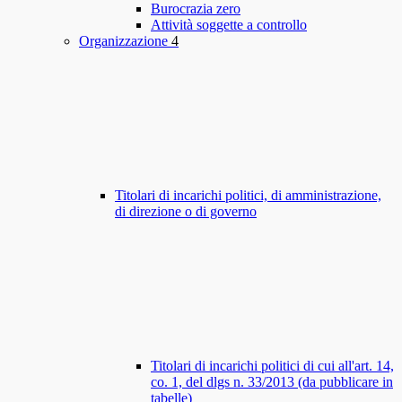
Burocrazia zero
Attività soggette a controllo
Organizzazione
4
Titolari di incarichi politici, di amministrazione,
di direzione o di governo
Titolari di incarichi politici di cui all'art. 14,
co. 1, del dlgs n. 33/2013 (da pubblicare in
tabelle)