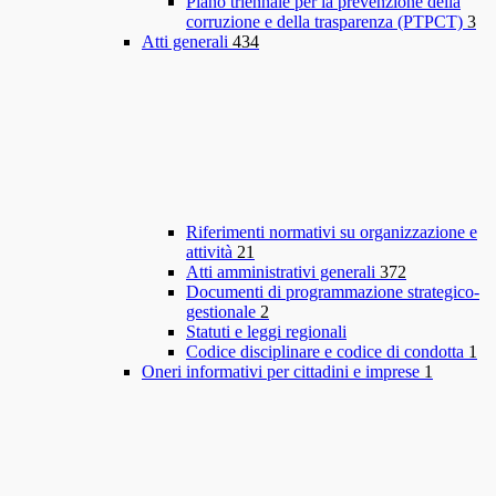
Piano triennale per la prevenzione della
corruzione e della trasparenza (PTPCT)
3
Atti generali
434
Riferimenti normativi su organizzazione e
attività
21
Atti amministrativi generali
372
Documenti di programmazione strategico-
gestionale
2
Statuti e leggi regionali
Codice disciplinare e codice di condotta
1
Oneri informativi per cittadini e imprese
1