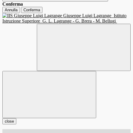
Conferma
Annulla
Conferma
Giuseppe Luigi Lagrange
Istituto
Istruzione Superiore
G. L. Lagrange - G. Brera - M. Bellugi
close