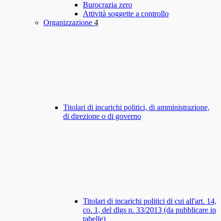
Burocrazia zero
Attività soggette a controllo
Organizzazione
4
Titolari di incarichi politici, di amministrazione,
di direzione o di governo
Titolari di incarichi politici di cui all'art. 14,
co. 1, del dlgs n. 33/2013 (da pubblicare in
tabelle)