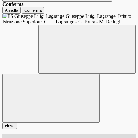
Conferma
Annulla
Conferma
Giuseppe Luigi Lagrange
Istituto
Istruzione Superiore
G. L. Lagrange - G. Brera - M. Bellugi
close