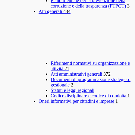
Piano triennale per la prevenzione della
corruzione e della trasparenza (PTPCT)
3
Atti generali
434
Riferimenti normativi su organizzazione e
attività
21
Atti amministrativi generali
372
Documenti di programmazione strategico-
gestionale
2
Statuti e leggi regionali
Codice disciplinare e codice di condotta
1
Oneri informativi per cittadini e imprese
1