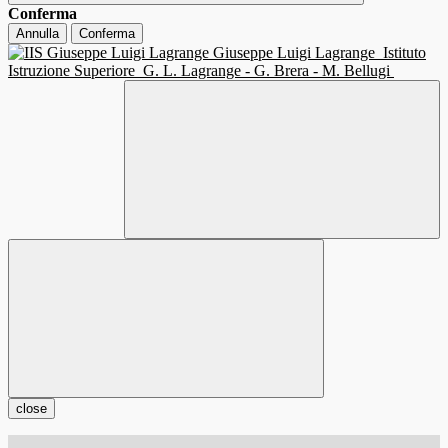
Conferma
Annulla
Conferma
Giuseppe Luigi Lagrange
Istituto
Istruzione Superiore
G. L. Lagrange - G. Brera - M. Bellugi
close