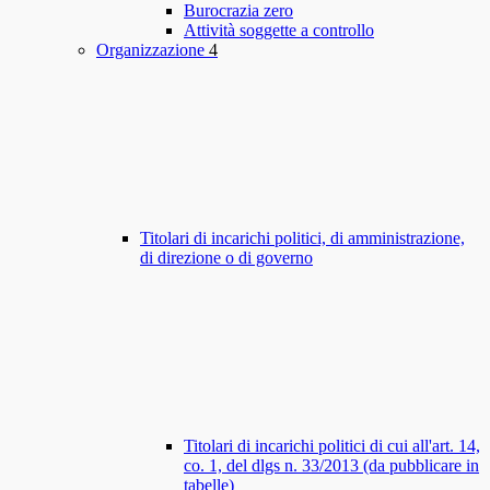
Burocrazia zero
Attività soggette a controllo
Organizzazione
4
Titolari di incarichi politici, di amministrazione,
di direzione o di governo
Titolari di incarichi politici di cui all'art. 14,
co. 1, del dlgs n. 33/2013 (da pubblicare in
tabelle)