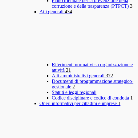
Piano triennale per la prevenzione della
corruzione e della trasparenza (PTPCT)
3
Atti generali
434
Riferimenti normativi su organizzazione e
attività
21
Atti amministrativi generali
372
Documenti di programmazione strategico-
gestionale
2
Statuti e leggi regionali
Codice disciplinare e codice di condotta
1
Oneri informativi per cittadini e imprese
1