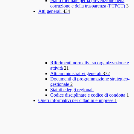
Piano triennale per la prevenzione della
corruzione e della trasparenza (PTPCT)
3
Atti generali
434
Riferimenti normativi su organizzazione e
attività
21
Atti amministrativi generali
372
Documenti di programmazione strategico-
gestionale
2
Statuti e leggi regionali
Codice disciplinare e codice di condotta
1
Oneri informativi per cittadini e imprese
1