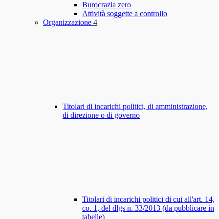
Burocrazia zero
Attività soggette a controllo
Organizzazione
4
Titolari di incarichi politici, di amministrazione,
di direzione o di governo
Titolari di incarichi politici di cui all'art. 14,
co. 1, del dlgs n. 33/2013 (da pubblicare in
tabelle)