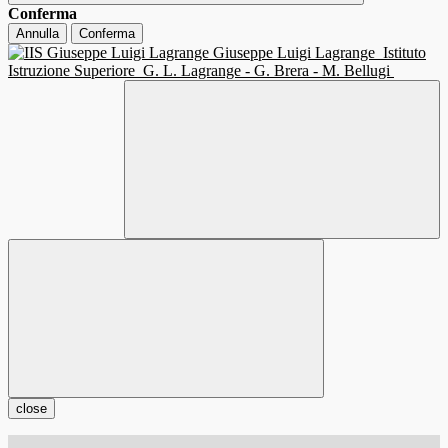
Conferma
Annulla
Conferma
Giuseppe Luigi Lagrange
Istituto
Istruzione Superiore
G. L. Lagrange - G. Brera - M. Bellugi
close