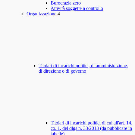
Burocrazia zero
Attività soggette a controllo
Organizzazione
4
Titolari di incarichi politici, di amministrazione,
di direzione o di governo
Titolari di incarichi politici di cui all'art. 14,
co. 1, del dlgs n. 33/2013 (da pubblicare in
tabelle)