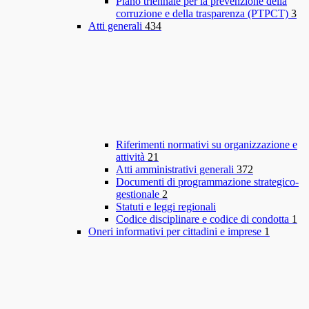
Piano triennale per la prevenzione della
corruzione e della trasparenza (PTPCT)
3
Atti generali
434
Riferimenti normativi su organizzazione e
attività
21
Atti amministrativi generali
372
Documenti di programmazione strategico-
gestionale
2
Statuti e leggi regionali
Codice disciplinare e codice di condotta
1
Oneri informativi per cittadini e imprese
1