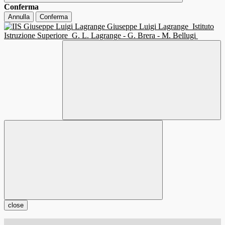
Conferma
Annulla
Conferma
Giuseppe Luigi Lagrange
Istituto
Istruzione Superiore
G. L. Lagrange - G. Brera - M. Bellugi
close