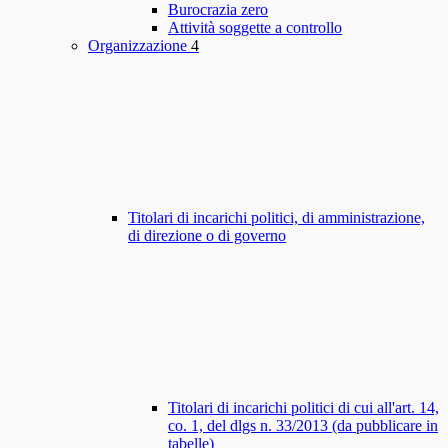
Burocrazia zero
Attività soggette a controllo
Organizzazione
4
Titolari di incarichi politici, di amministrazione,
di direzione o di governo
Titolari di incarichi politici di cui all'art. 14,
co. 1, del dlgs n. 33/2013 (da pubblicare in
tabelle)