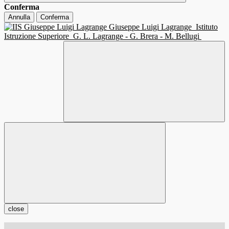
Conferma
Annulla
Conferma
Giuseppe Luigi Lagrange
Istituto
Istruzione Superiore
G. L. Lagrange - G. Brera - M. Bellugi
close