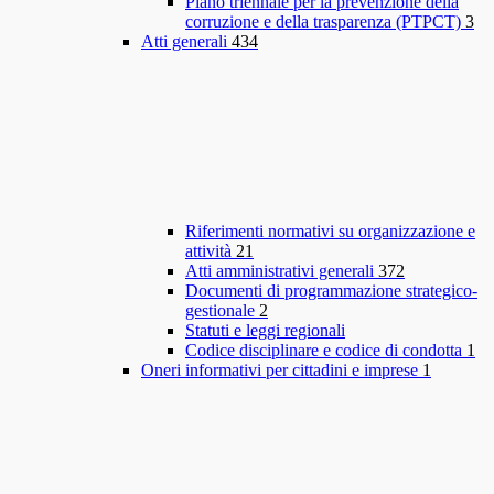
Piano triennale per la prevenzione della
corruzione e della trasparenza (PTPCT)
3
Atti generali
434
Riferimenti normativi su organizzazione e
attività
21
Atti amministrativi generali
372
Documenti di programmazione strategico-
gestionale
2
Statuti e leggi regionali
Codice disciplinare e codice di condotta
1
Oneri informativi per cittadini e imprese
1