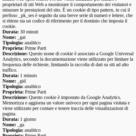
proprietari di siti Web a monitorare il comportamento dei visitatori e
misurare le prestazioni del sito. È un cookie di tipo pattern, in cui il
prefisso _pk_ses è seguito da una breve serie di numeri e lettere, che
si ritiene sia un codice di riferimento per il dominio che imposta il
cookie.
Durata:
30 minuti
Nome:
_gat
Tipologia:
analitico
Proprieta:
Prime Parti
Descrizione:
Questo nome di cookie è associato a Google Universal
Analytics, secondo la documentazione viene utilizzato per limitare la
frequenza delle richieste, limitando la raccolta di dati su siti ad alto
traffico.
Durata:
1 minuto
Nome:
_gid
Tipologia:
analitico
Proprieta:
Prime Parti
Descrizione:
Questo cookie è impostato da Google Analytics.
Memorizza e aggiorna un valore univoco per ogni pagina visitata e
viene utilizzato per contare e tenere traccia delle visualizzazioni di
pagina.
Durata:
1 giorno
Nome:
_ga
Tipologia:
analitico
Proprieta:
Prime Parti