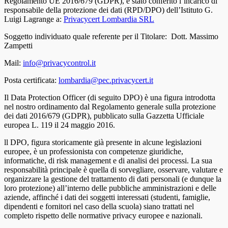
Regolamento UE 2016/679 (GDPR), è stato conferito l’incarico di
responsabile della protezione dei dati (RPD/DPO) dell’Istituto G.
Luigi Lagrange a:
Privacycert Lombardia SRL
Soggetto individuato quale referente per il Titolare: Dott. Massimo
Zampetti
Mail:
info@privacycontrol.it
Posta certificata:
lombardia@pec.privacycert.it
Il Data Protection Officer (di seguito DPO) è una figura introdotta
nel nostro ordinamento dal Regolamento generale sulla protezione
dei dati 2016/679 (GDPR), pubblicato sulla Gazzetta Ufficiale
europea L. 119 il 24 maggio 2016.
ll DPO, figura storicamente già presente in alcune legislazioni
europee, è un professionista con competenze giuridiche,
informatiche, di risk management e di analisi dei processi. La sua
responsabilità principale è quella di sorvegliare, osservare, valutare e
organizzare la gestione del trattamento di dati personali (e dunque la
loro protezione) all’interno delle pubbliche amministrazioni e delle
aziende, affinché i dati dei soggetti interessati (studenti, famiglie,
dipendenti e fornitori nel caso della scuola) siano trattati nel
completo rispetto delle normative privacy europee e nazionali.