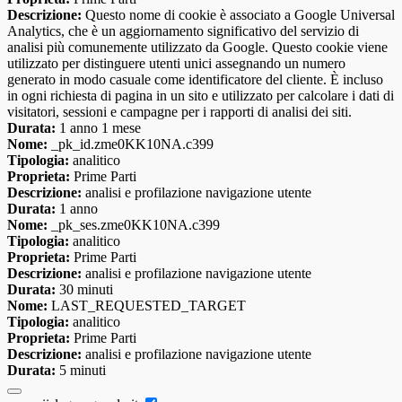
Descrizione:
Questo nome di cookie è associato a Google Universal
Analytics, che è un aggiornamento significativo del servizio di
analisi più comunemente utilizzato da Google. Questo cookie viene
utilizzato per distinguere utenti unici assegnando un numero
generato in modo casuale come identificatore del cliente. È incluso
in ogni richiesta di pagina in un sito e utilizzato per calcolare i dati di
visitatori, sessioni e campagne per i rapporti di analisi dei siti.
Durata:
1 anno 1 mese
Nome:
_pk_id.zme0KK10NA.c399
Tipologia:
analitico
Proprieta:
Prime Parti
Descrizione:
analisi e profilazione navigazione utente
Durata:
1 anno
Nome:
_pk_ses.zme0KK10NA.c399
Tipologia:
analitico
Proprieta:
Prime Parti
Descrizione:
analisi e profilazione navigazione utente
Durata:
30 minuti
Nome:
LAST_REQUESTED_TARGET
Tipologia:
analitico
Proprieta:
Prime Parti
Descrizione:
analisi e profilazione navigazione utente
Durata:
5 minuti