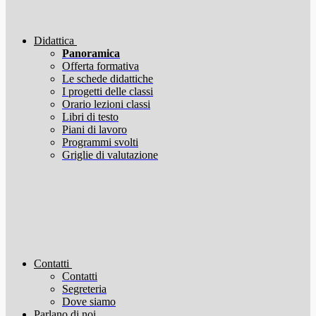
Didattica
Panoramica
Offerta formativa
Le schede didattiche
I progetti delle classi
Orario lezioni classi
Libri di testo
Piani di lavoro
Programmi svolti
Griglie di valutazione
Contatti
Contatti
Segreteria
Dove siamo
Parlano di noi