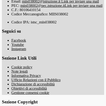
Email:
miis038002@istruzione.it
Link per inviare una mail
PEC:
miis038002@pec.istruzione.it
Link per inviare una mail
C.F.: 80106410154
Codice Meccanografico: MIIS038002
Codice IPA: istsc_miis038002
Seguici su
Facebook
Youtube
Instagram
Sezione Link Utili
Cookie policy
Note legali
Informativa Privacy
Ufficio Relazioni con il Pubblico
Dichiarazione di accessibilità
Obiettivi di accessibilità
Gestione consensi cookie
Sezione Copyright