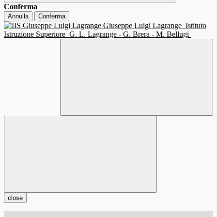
Conferma
Annulla
Conferma
Giuseppe Luigi Lagrange
Istituto
Istruzione Superiore
G. L. Lagrange - G. Brera - M. Bellugi
close