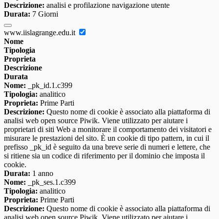
Descrizione:
analisi e profilazione navigazione utente
Durata:
7 Giorni
www.iislagrange.edu.it
Nome
Tipologia
Proprieta
Descrizione
Durata
Nome:
_pk_id.1.c399
Tipologia:
analitico
Proprieta:
Prime Parti
Descrizione:
Questo nome di cookie è associato alla piattaforma di
analisi web open source Piwik. Viene utilizzato per aiutare i
proprietari di siti Web a monitorare il comportamento dei visitatori e
misurare le prestazioni del sito. È un cookie di tipo pattern, in cui il
prefisso _pk_id è seguito da una breve serie di numeri e lettere, che
si ritiene sia un codice di riferimento per il dominio che imposta il
cookie.
Durata:
1 anno
Nome:
_pk_ses.1.c399
Tipologia:
analitico
Proprieta:
Prime Parti
Descrizione:
Questo nome di cookie è associato alla piattaforma di
analisi web open source Piwik. Viene utilizzato per aiutare i