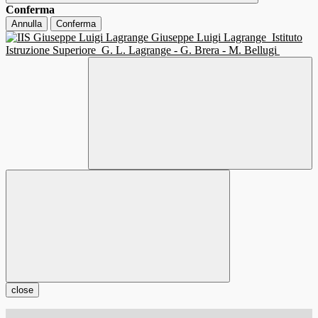
Conferma
Annulla
Conferma
Giuseppe Luigi Lagrange
Istituto
Istruzione Superiore
G. L. Lagrange - G. Brera - M. Bellugi
close