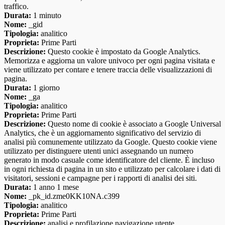
traffico.
Durata:
1 minuto
Nome:
_gid
Tipologia:
analitico
Proprieta:
Prime Parti
Descrizione:
Questo cookie è impostato da Google Analytics.
Memorizza e aggiorna un valore univoco per ogni pagina visitata e
viene utilizzato per contare e tenere traccia delle visualizzazioni di
pagina.
Durata:
1 giorno
Nome:
_ga
Tipologia:
analitico
Proprieta:
Prime Parti
Descrizione:
Questo nome di cookie è associato a Google Universal
Analytics, che è un aggiornamento significativo del servizio di
analisi più comunemente utilizzato da Google. Questo cookie viene
utilizzato per distinguere utenti unici assegnando un numero
generato in modo casuale come identificatore del cliente. È incluso
in ogni richiesta di pagina in un sito e utilizzato per calcolare i dati di
visitatori, sessioni e campagne per i rapporti di analisi dei siti.
Durata:
1 anno 1 mese
Nome:
_pk_id.zme0KK10NA.c399
Tipologia:
analitico
Proprieta:
Prime Parti
Descrizione:
analisi e profilazione navigazione utente