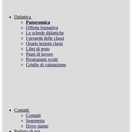
Didattica
Panoramica
Offerta formativa
Le schede didattiche
I progetti delle classi
Orario lezioni classi
Libri di testo
Piani di lavoro
Programmi svolti
Griglie di valutazione
Contatti
Contatti
Segreteria
Dove siamo
Parlano di noi