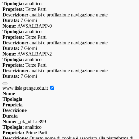
Tipologia:
analitico
Proprieta:
Terze Parti
Descrizione:
analisi e profilazione navigazione utente
Durata:
7 Giorni
Nome:
AWSALBAPP-0
Tipologia:
analitico
Proprieta:
Terze Parti
Descrizione:
analisi e profilazione navigazione utente
Durata:
7 Giorni
Nome:
AWSALBAPP-2
Tipologia:
analitico
Proprieta:
Terze Parti
Descrizione:
analisi e profilazione navigazione utente
Durata:
7 Giorni
www.iislagrange.edu.it
Nome
Tipologia
Proprieta
Descrizione
Durata
Nome:
_pk_id.1.c399
Tipologia:
analitico
Proprieta:
Prime Parti
Descrizione:
Questo nome di cookie è associato alla piattaforma di