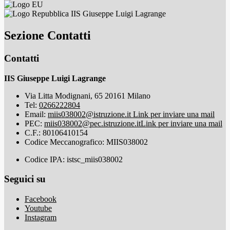
IIS Giuseppe Luigi Lagrange
Sezione Contatti
Contatti
IIS Giuseppe Luigi Lagrange
Via Litta Modignani, 65 20161 Milano
Tel:
0266222804
Email:
miis038002@istruzione.it
Link per inviare una mail
PEC:
miis038002@pec.istruzione.it
Link per inviare una mail
C.F.: 80106410154
Codice Meccanografico: MIIS038002
Codice IPA: istsc_miis038002
Seguici su
Facebook
Youtube
Instagram