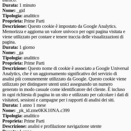
Durata:
1 minuto
Nome:
_gid
Tipologia:
analitico
Proprieta:
Prime Parti
Descrizione:
Questo cookie è impostato da Google Analytics.
Memorizza e aggiorna un valore univoco per ogni pagina visitata e
viene utilizzato per contare e tenere traccia delle visualizzazioni di
pagina.
Durata:
1 giorno
Nome:
_ga
Tipologia:
analitico
Proprieta:
Prime Parti
Descrizione:
Questo nome di cookie è associato a Google Universal
Analytics, che è un aggiornamento significativo del servizio di
analisi più comunemente utilizzato da Google. Questo cookie viene
utilizzato per distinguere utenti unici assegnando un numero
generato in modo casuale come identificatore del cliente. È incluso
in ogni richiesta di pagina in un sito e utilizzato per calcolare i dati di
visitatori, sessioni e campagne per i rapporti di analisi dei siti.
Durata:
1 anno 1 mese
Nome:
_pk_id.zme0KK10NA.c399
Tipologia:
analitico
Proprieta:
Prime Parti
Descrizione:
analisi e profilazione navigazione utente