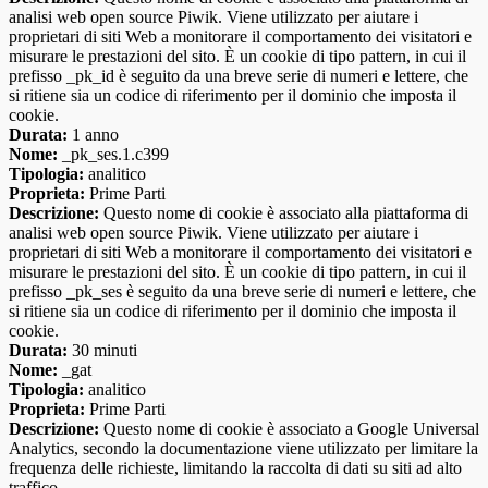
analisi web open source Piwik. Viene utilizzato per aiutare i
proprietari di siti Web a monitorare il comportamento dei visitatori e
misurare le prestazioni del sito. È un cookie di tipo pattern, in cui il
prefisso _pk_id è seguito da una breve serie di numeri e lettere, che
si ritiene sia un codice di riferimento per il dominio che imposta il
cookie.
Durata:
1 anno
Nome:
_pk_ses.1.c399
Tipologia:
analitico
Proprieta:
Prime Parti
Descrizione:
Questo nome di cookie è associato alla piattaforma di
analisi web open source Piwik. Viene utilizzato per aiutare i
proprietari di siti Web a monitorare il comportamento dei visitatori e
misurare le prestazioni del sito. È un cookie di tipo pattern, in cui il
prefisso _pk_ses è seguito da una breve serie di numeri e lettere, che
si ritiene sia un codice di riferimento per il dominio che imposta il
cookie.
Durata:
30 minuti
Nome:
_gat
Tipologia:
analitico
Proprieta:
Prime Parti
Descrizione:
Questo nome di cookie è associato a Google Universal
Analytics, secondo la documentazione viene utilizzato per limitare la
frequenza delle richieste, limitando la raccolta di dati su siti ad alto
traffico.