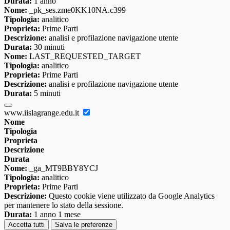
Durata:
1 anno
Nome:
_pk_ses.zme0KK10NA.c399
Tipologia:
analitico
Proprieta:
Prime Parti
Descrizione:
analisi e profilazione navigazione utente
Durata:
30 minuti
Nome:
LAST_REQUESTED_TARGET
Tipologia:
analitico
Proprieta:
Prime Parti
Descrizione:
analisi e profilazione navigazione utente
Durata:
5 minuti
www.iislagrange.edu.it
Nome
Tipologia
Proprieta
Descrizione
Durata
Nome:
_ga_MT9BBY8YCJ
Tipologia:
analitico
Proprieta:
Prime Parti
Descrizione:
Questo cookie viene utilizzato da Google Analytics
per mantenere lo stato della sessione.
Durata:
1 anno 1 mese
Accetta tutti
Salva le preferenze