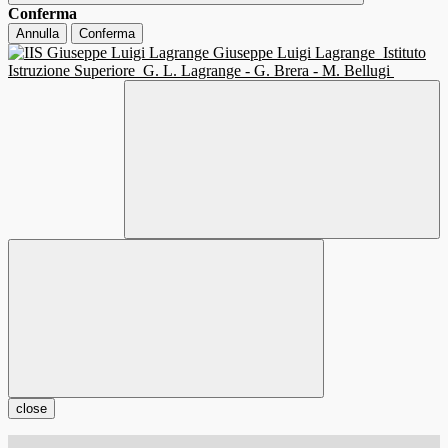
Conferma
Annulla
Conferma
Giuseppe Luigi Lagrange
Istituto
Istruzione Superiore
G. L. Lagrange - G. Brera - M. Bellugi
close