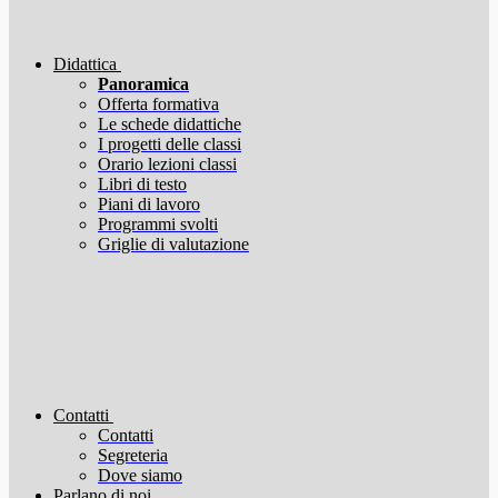
Didattica
Panoramica
Offerta formativa
Le schede didattiche
I progetti delle classi
Orario lezioni classi
Libri di testo
Piani di lavoro
Programmi svolti
Griglie di valutazione
Contatti
Contatti
Segreteria
Dove siamo
Parlano di noi