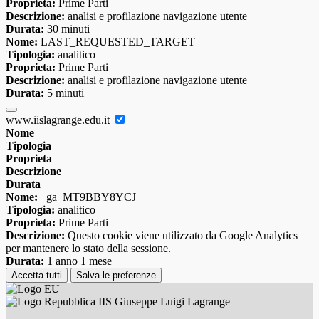
Proprieta:
Prime Parti
Descrizione:
analisi e profilazione navigazione utente
Durata:
30 minuti
Nome:
LAST_REQUESTED_TARGET
Tipologia:
analitico
Proprieta:
Prime Parti
Descrizione:
analisi e profilazione navigazione utente
Durata:
5 minuti
www.iislagrange.edu.it
Nome
Tipologia
Proprieta
Descrizione
Durata
Nome:
_ga_MT9BBY8YCJ
Tipologia:
analitico
Proprieta:
Prime Parti
Descrizione:
Questo cookie viene utilizzato da Google Analytics
per mantenere lo stato della sessione.
Durata:
1 anno 1 mese
Accetta tutti
Salva le preferenze
IIS Giuseppe Luigi Lagrange