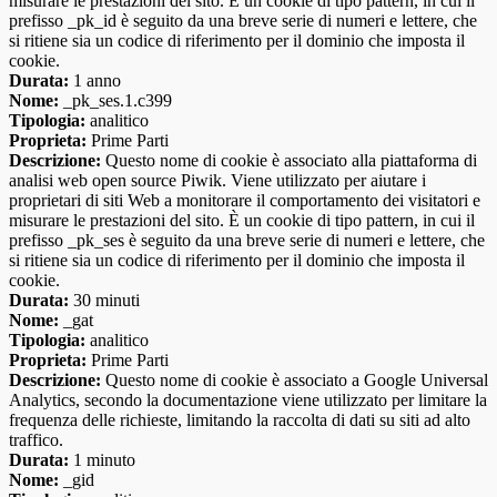
misurare le prestazioni del sito. È un cookie di tipo pattern, in cui il
prefisso _pk_id è seguito da una breve serie di numeri e lettere, che
si ritiene sia un codice di riferimento per il dominio che imposta il
cookie.
Durata:
1 anno
Nome:
_pk_ses.1.c399
Tipologia:
analitico
Proprieta:
Prime Parti
Descrizione:
Questo nome di cookie è associato alla piattaforma di
analisi web open source Piwik. Viene utilizzato per aiutare i
proprietari di siti Web a monitorare il comportamento dei visitatori e
misurare le prestazioni del sito. È un cookie di tipo pattern, in cui il
prefisso _pk_ses è seguito da una breve serie di numeri e lettere, che
si ritiene sia un codice di riferimento per il dominio che imposta il
cookie.
Durata:
30 minuti
Nome:
_gat
Tipologia:
analitico
Proprieta:
Prime Parti
Descrizione:
Questo nome di cookie è associato a Google Universal
Analytics, secondo la documentazione viene utilizzato per limitare la
frequenza delle richieste, limitando la raccolta di dati su siti ad alto
traffico.
Durata:
1 minuto
Nome:
_gid