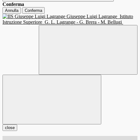
Conferma
Annulla
Conferma
Giuseppe Luigi Lagrange
Istituto
Istruzione Superiore
G. L. Lagrange - G. Brera - M. Bellugi
close