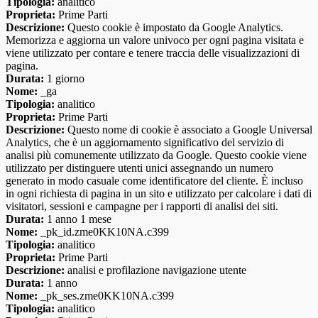
Tipologia:
analitico
Proprieta:
Prime Parti
Descrizione:
Questo cookie è impostato da Google Analytics.
Memorizza e aggiorna un valore univoco per ogni pagina visitata e
viene utilizzato per contare e tenere traccia delle visualizzazioni di
pagina.
Durata:
1 giorno
Nome:
_ga
Tipologia:
analitico
Proprieta:
Prime Parti
Descrizione:
Questo nome di cookie è associato a Google Universal
Analytics, che è un aggiornamento significativo del servizio di
analisi più comunemente utilizzato da Google. Questo cookie viene
utilizzato per distinguere utenti unici assegnando un numero
generato in modo casuale come identificatore del cliente. È incluso
in ogni richiesta di pagina in un sito e utilizzato per calcolare i dati di
visitatori, sessioni e campagne per i rapporti di analisi dei siti.
Durata:
1 anno 1 mese
Nome:
_pk_id.zme0KK10NA.c399
Tipologia:
analitico
Proprieta:
Prime Parti
Descrizione:
analisi e profilazione navigazione utente
Durata:
1 anno
Nome:
_pk_ses.zme0KK10NA.c399
Tipologia:
analitico