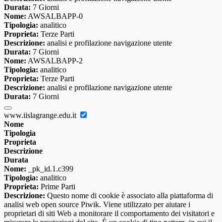
Durata:
7 Giorni
Nome:
AWSALBAPP-0
Tipologia:
analitico
Proprieta:
Terze Parti
Descrizione:
analisi e profilazione navigazione utente
Durata:
7 Giorni
Nome:
AWSALBAPP-2
Tipologia:
analitico
Proprieta:
Terze Parti
Descrizione:
analisi e profilazione navigazione utente
Durata:
7 Giorni
www.iislagrange.edu.it
Nome
Tipologia
Proprieta
Descrizione
Durata
Nome:
_pk_id.1.c399
Tipologia:
analitico
Proprieta:
Prime Parti
Descrizione:
Questo nome di cookie è associato alla piattaforma di
analisi web open source Piwik. Viene utilizzato per aiutare i
proprietari di siti Web a monitorare il comportamento dei visitatori e