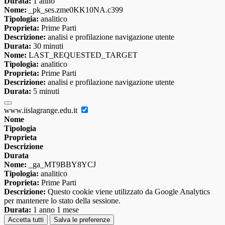
Durata:
1 anno
Nome:
_pk_ses.zme0KK10NA.c399
Tipologia:
analitico
Proprieta:
Prime Parti
Descrizione:
analisi e profilazione navigazione utente
Durata:
30 minuti
Nome:
LAST_REQUESTED_TARGET
Tipologia:
analitico
Proprieta:
Prime Parti
Descrizione:
analisi e profilazione navigazione utente
Durata:
5 minuti
www.iislagrange.edu.it
Nome
Tipologia
Proprieta
Descrizione
Durata
Nome:
_ga_MT9BBY8YCJ
Tipologia:
analitico
Proprieta:
Prime Parti
Descrizione:
Questo cookie viene utilizzato da Google Analytics
per mantenere lo stato della sessione.
Durata:
1 anno 1 mese
Accetta tutti
Salva le preferenze