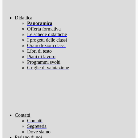
Didattica
Panoramica
Offerta formativa
Le schede didattiche
I progetti delle classi
Orario lezioni classi
Libri di testo
Piani di lavoro
Programmi svolti
Griglie di valutazione
Contatti
Contatti
Segreteria
Dove siamo
Parlano di noi