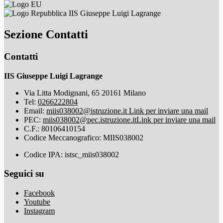
IIS Giuseppe Luigi Lagrange
Sezione Contatti
Contatti
IIS Giuseppe Luigi Lagrange
Via Litta Modignani, 65 20161 Milano
Tel:
0266222804
Email:
miis038002@istruzione.it
Link per inviare una mail
PEC:
miis038002@pec.istruzione.it
Link per inviare una mail
C.F.: 80106410154
Codice Meccanografico: MIIS038002
Codice IPA: istsc_miis038002
Seguici su
Facebook
Youtube
Instagram