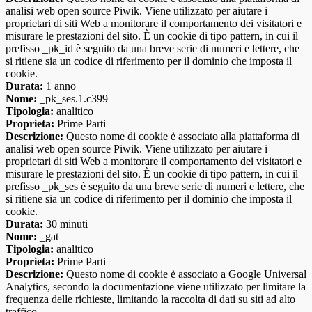
analisi web open source Piwik. Viene utilizzato per aiutare i
proprietari di siti Web a monitorare il comportamento dei visitatori e
misurare le prestazioni del sito. È un cookie di tipo pattern, in cui il
prefisso _pk_id è seguito da una breve serie di numeri e lettere, che
si ritiene sia un codice di riferimento per il dominio che imposta il
cookie.
Durata:
1 anno
Nome:
_pk_ses.1.c399
Tipologia:
analitico
Proprieta:
Prime Parti
Descrizione:
Questo nome di cookie è associato alla piattaforma di
analisi web open source Piwik. Viene utilizzato per aiutare i
proprietari di siti Web a monitorare il comportamento dei visitatori e
misurare le prestazioni del sito. È un cookie di tipo pattern, in cui il
prefisso _pk_ses è seguito da una breve serie di numeri e lettere, che
si ritiene sia un codice di riferimento per il dominio che imposta il
cookie.
Durata:
30 minuti
Nome:
_gat
Tipologia:
analitico
Proprieta:
Prime Parti
Descrizione:
Questo nome di cookie è associato a Google Universal
Analytics, secondo la documentazione viene utilizzato per limitare la
frequenza delle richieste, limitando la raccolta di dati su siti ad alto
traffico.