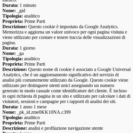
Durata:
1 minuto
Nome:
_gid
Tipologia:
analitico
Proprieta:
Prime Parti
Descrizione:
Questo cookie è impostato da Google Analytics.
Memorizza e aggiorna un valore univoco per ogni pagina visitata e
viene utilizzato per contare e tenere traccia delle visualizzazioni di
pagina.
Durata:
1 giorno
Nome:
_ga
Tipologia:
analitico
Proprieta:
Prime Parti
Descrizione:
Questo nome di cookie è associato a Google Universal
Analytics, che è un aggiornamento significativo del servizio di
analisi più comunemente utilizzato da Google. Questo cookie viene
utilizzato per distinguere utenti unici assegnando un numero
generato in modo casuale come identificatore del cliente. È incluso
in ogni richiesta di pagina in un sito e utilizzato per calcolare i dati di
visitatori, sessioni e campagne per i rapporti di analisi dei siti.
Durata:
1 anno 1 mese
Nome:
_pk_id.zme0KK10NA.c399
Tipologia:
analitico
Proprieta:
Prime Parti
Descrizione:
analisi e profilazione navigazione utente