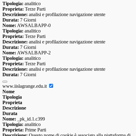
Tipologia:
analitico
Proprieta:
Terze Parti
Descrizione:
analisi e profilazione navigazione utente
Durata:
7 Giorni
Nome:
AWSALBAPP-0
Tipologia:
analitico
Proprieta:
Terze Parti
Descrizione:
analisi e profilazione navigazione utente
Durata:
7 Giorni
Nome:
AWSALBAPP-2
Tipologia:
analitico
Proprieta:
Terze Parti
Descrizione:
analisi e profilazione navigazione utente
Durata:
7 Giorni
www.iislagrange.edu.it
Nome
Tipologia
Proprieta
Descrizione
Durata
Nome:
_pk_id.1.c399
Tipologia:
analitico
Proprieta:
Prime Parti
Descrizione:
Questo nome di cookie è associato alla piattaforma di