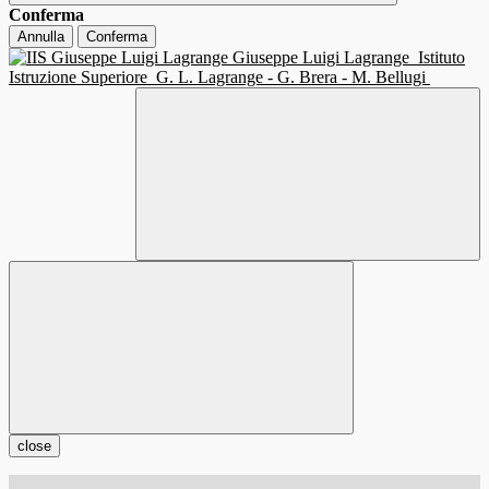
Conferma
Annulla
Conferma
Giuseppe Luigi Lagrange
Istituto
Istruzione Superiore
G. L. Lagrange - G. Brera - M. Bellugi
close