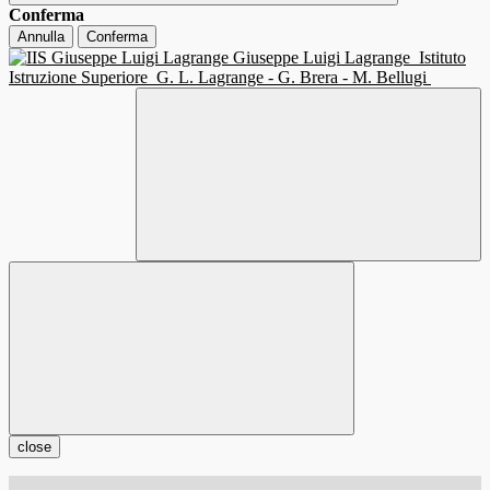
Conferma
Annulla
Conferma
Giuseppe Luigi Lagrange
Istituto
Istruzione Superiore
G. L. Lagrange - G. Brera - M. Bellugi
close