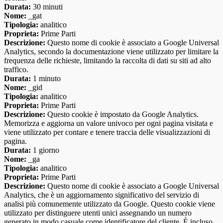
Durata:
30 minuti
Nome:
_gat
Tipologia:
analitico
Proprieta:
Prime Parti
Descrizione:
Questo nome di cookie è associato a Google Universal
Analytics, secondo la documentazione viene utilizzato per limitare la
frequenza delle richieste, limitando la raccolta di dati su siti ad alto
traffico.
Durata:
1 minuto
Nome:
_gid
Tipologia:
analitico
Proprieta:
Prime Parti
Descrizione:
Questo cookie è impostato da Google Analytics.
Memorizza e aggiorna un valore univoco per ogni pagina visitata e
viene utilizzato per contare e tenere traccia delle visualizzazioni di
pagina.
Durata:
1 giorno
Nome:
_ga
Tipologia:
analitico
Proprieta:
Prime Parti
Descrizione:
Questo nome di cookie è associato a Google Universal
Analytics, che è un aggiornamento significativo del servizio di
analisi più comunemente utilizzato da Google. Questo cookie viene
utilizzato per distinguere utenti unici assegnando un numero
generato in modo casuale come identificatore del cliente. È incluso