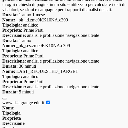
in ogni richiesta di pagina in un sito e utilizzato per calcolare i dati di
visitatori, sessioni e campagne per i rapporti di analisi dei siti.
Durata:
1 anno 1 mese
Nome:
_pk_id.zme0KK10NA.c399
Tipologia:
analitico
Proprieta:
Prime Parti
Descrizione:
analisi e profilazione navigazione utente
Durata:
1 anno
Nome:
_pk_ses.zme0KK10NA.c399
Tipologia:
analitico
Proprieta:
Prime Parti
Descrizione:
analisi e profilazione navigazione utente
Durata:
30 minuti
Nome:
LAST_REQUESTED_TARGET
Tipologia:
analitico
Proprieta:
Prime Parti
Descrizione:
analisi e profilazione navigazione utente
Durata:
5 minuti
www.iislagrange.edu.it
Nome
Tipologia
Proprieta
Descrizione