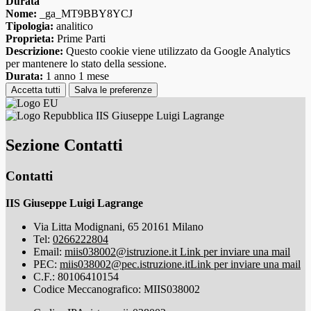
Durata
Nome:
_ga_MT9BBY8YCJ
Tipologia:
analitico
Proprieta:
Prime Parti
Descrizione:
Questo cookie viene utilizzato da Google Analytics
per mantenere lo stato della sessione.
Durata:
1 anno 1 mese
Accetta tutti
Salva le preferenze
IIS Giuseppe Luigi Lagrange
Sezione Contatti
Contatti
IIS Giuseppe Luigi Lagrange
Via Litta Modignani, 65 20161 Milano
Tel:
0266222804
Email:
miis038002@istruzione.it
Link per inviare una mail
PEC:
miis038002@pec.istruzione.it
Link per inviare una mail
C.F.: 80106410154
Codice Meccanografico: MIIS038002