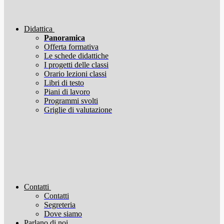
Didattica
Panoramica
Offerta formativa
Le schede didattiche
I progetti delle classi
Orario lezioni classi
Libri di testo
Piani di lavoro
Programmi svolti
Griglie di valutazione
Contatti
Contatti
Segreteria
Dove siamo
Parlano di noi