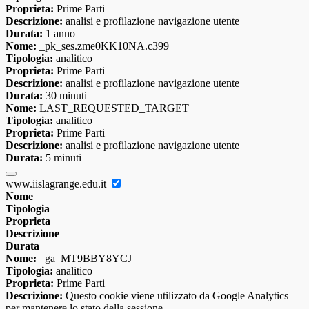
Proprieta:
Prime Parti
Descrizione:
analisi e profilazione navigazione utente
Durata:
1 anno
Nome:
_pk_ses.zme0KK10NA.c399
Tipologia:
analitico
Proprieta:
Prime Parti
Descrizione:
analisi e profilazione navigazione utente
Durata:
30 minuti
Nome:
LAST_REQUESTED_TARGET
Tipologia:
analitico
Proprieta:
Prime Parti
Descrizione:
analisi e profilazione navigazione utente
Durata:
5 minuti
www.iislagrange.edu.it
Nome
Tipologia
Proprieta
Descrizione
Durata
Nome:
_ga_MT9BBY8YCJ
Tipologia:
analitico
Proprieta:
Prime Parti
Descrizione:
Questo cookie viene utilizzato da Google Analytics
per mantenere lo stato della sessione.