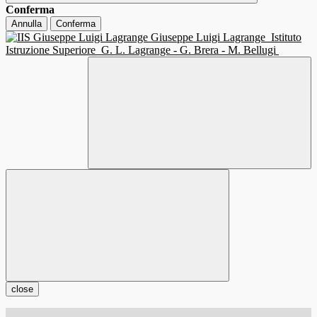
Conferma
Annulla
Conferma
Giuseppe Luigi Lagrange
Istituto
Istruzione Superiore
G. L. Lagrange - G. Brera - M. Bellugi
close