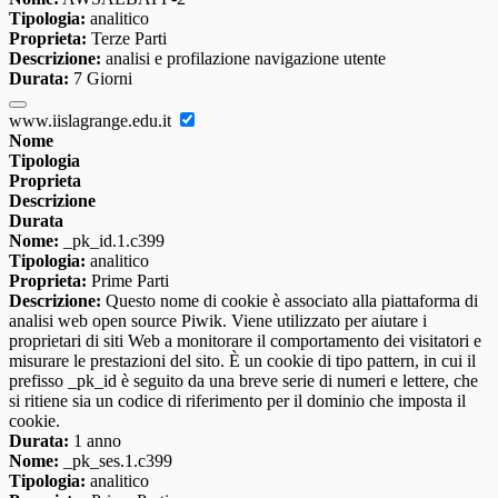
Tipologia:
analitico
Proprieta:
Terze Parti
Descrizione:
analisi e profilazione navigazione utente
Durata:
7 Giorni
www.iislagrange.edu.it
Nome
Tipologia
Proprieta
Descrizione
Durata
Nome:
_pk_id.1.c399
Tipologia:
analitico
Proprieta:
Prime Parti
Descrizione:
Questo nome di cookie è associato alla piattaforma di
analisi web open source Piwik. Viene utilizzato per aiutare i
proprietari di siti Web a monitorare il comportamento dei visitatori e
misurare le prestazioni del sito. È un cookie di tipo pattern, in cui il
prefisso _pk_id è seguito da una breve serie di numeri e lettere, che
si ritiene sia un codice di riferimento per il dominio che imposta il
cookie.
Durata:
1 anno
Nome:
_pk_ses.1.c399
Tipologia:
analitico