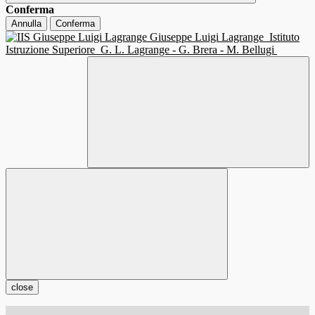
Conferma
Annulla
Conferma
Giuseppe Luigi Lagrange
Istituto
Istruzione Superiore
G. L. Lagrange - G. Brera - M. Bellugi
close