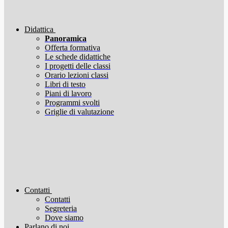
Didattica
Panoramica
Offerta formativa
Le schede didattiche
I progetti delle classi
Orario lezioni classi
Libri di testo
Piani di lavoro
Programmi svolti
Griglie di valutazione
Contatti
Contatti
Segreteria
Dove siamo
Parlano di noi