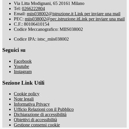
Via Litta Modignani, 65 20161 Milano
Tel:
0266222804
Email:
miis038002@istruzione.it
Link per inviare una mail
PEC:
miis038002@pec.istruzione.it
Link per inviare una mail
C.F.: 80106410154
Codice Meccanografico: MIIS038002
Codice IPA: istsc_miis038002
Seguici su
Facebook
Youtube
Instagram
Sezione Link Utili
Cookie policy
Note legali
Informativa Privacy
Ufficio Relazioni con il Pubblico
Dichiarazione di accessibilità
Obiettivi di accessibilità
Gestione consensi cookie