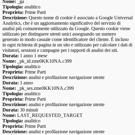
Nome:
_ga
Tipologia:
analitico
Proprieta:
Prime Parti
Descrizione:
Questo nome di cookie è associato a Google Universal
Analytics, che è un aggiornamento significativo del servizio di
analisi più comunemente utilizzato da Google. Questo cookie viene
utilizzato per distinguere utenti unici assegnando un numero
generato in modo casuale come identificatore del cliente. È incluso
in ogni richiesta di pagina in un sito e utilizzato per calcolare i dati di
visitatori, sessioni e campagne per i rapporti di analisi dei siti.
Durata:
1 anno 1 mese
Nome:
_pk_id.zme0KK10NA.c399
Tipologia:
analitico
Proprieta:
Prime Parti
Descrizione:
analisi e profilazione navigazione utente
Durata:
1 anno
Nome:
_pk_ses.zme0KK10NA.c399
Tipologia:
analitico
Proprieta:
Prime Parti
Descrizione:
analisi e profilazione navigazione utente
Durata:
30 minuti
Nome:
LAST_REQUESTED_TARGET
Tipologia:
analitico
Proprieta:
Prime Parti
Descrizione:
analisi e profilazione navigazione utente