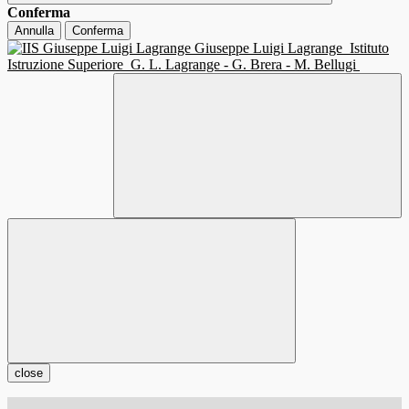
Conferma
Annulla
Conferma
Giuseppe Luigi Lagrange
Istituto
Istruzione Superiore
G. L. Lagrange - G. Brera - M. Bellugi
close