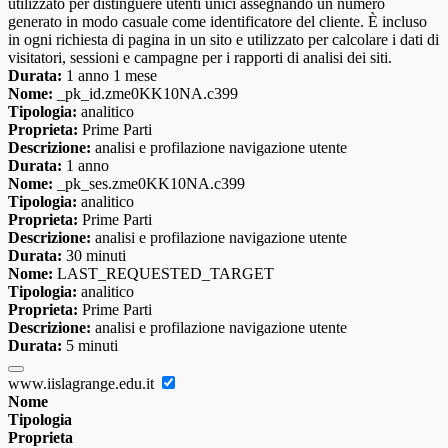
utilizzato per distinguere utenti unici assegnando un numero
generato in modo casuale come identificatore del cliente. È incluso
in ogni richiesta di pagina in un sito e utilizzato per calcolare i dati di
visitatori, sessioni e campagne per i rapporti di analisi dei siti.
Durata:
1 anno 1 mese
Nome:
_pk_id.zme0KK10NA.c399
Tipologia:
analitico
Proprieta:
Prime Parti
Descrizione:
analisi e profilazione navigazione utente
Durata:
1 anno
Nome:
_pk_ses.zme0KK10NA.c399
Tipologia:
analitico
Proprieta:
Prime Parti
Descrizione:
analisi e profilazione navigazione utente
Durata:
30 minuti
Nome:
LAST_REQUESTED_TARGET
Tipologia:
analitico
Proprieta:
Prime Parti
Descrizione:
analisi e profilazione navigazione utente
Durata:
5 minuti
www.iislagrange.edu.it
Nome
Tipologia
Proprieta