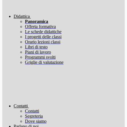
Didattica
Panoramica
Offerta formativa
Le schede didattiche
I progetti delle classi
Orario lezioni classi
Libri di testo
Piani di lavoro
Programmi svolti
Griglie di valutazione
Contatti
Contatti
Segreteria
Dove siamo
Parlano di noi