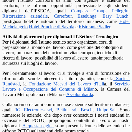
Inoltre l’istituto collabora da anni con agenzie e aziende del
territorio, che offrono opportunità professionale agli studenti
diplomati dell’IPSEOA, quali
Compass Group
,
Pellegrini
Ristorazione aziendale
,
Carrefour
,
Esselunga
,
Easy Lunch
,
prestigiosi hotel e ristoranti del territorio milanese, come
Hotel
Michelangelo
Hotel Principe di Savoia
e
Ristorante Sadler
.
Attività di placement per diplomati IT-
Settore Tecnologico
Per i diplomati dell’Istituto tecnico sono organizzati corsi di
preparazione al mondo del lavoro, come gestione del colloquio di
lavoro, preparazione del curriculum vitae europeo, tecniche di
ricerca di lavoro, possibilità di lavoro all'estero, autoimprenditoria,
sicurezza sui luoghi di lavoro.
Per l'orientamento al lavoro ci si rivolge a enti di formazione che
offrono alle scuole interventi a titolo gratuito, come la
Società
Randstad
, la
Fondazione Maestri del Lavoro d'Itali
a, il
Servizio
Lavoro e Occupazione del Comune di Milan
o, la Camera del
Lavoro Metropolitana di Milano e
Assolombarda
.
Collaboriamo da anni con numerose aziende sul territorio milanese,
quali
3G Electronics srl
,
Bettini srl
,
Bosch
,
UnipolSai
. Sono
numerose le aziende, che dopo aver conosciuto i nostri studenti in
occasione del PCTO, propongono contratti di lavoro ai nostri
diplomati.
A questa pagina
sono presenti alcune delle aziende che
offrono PCTO agli studenti della nostra scuola.