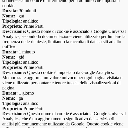
si ritiene sia un codice di riferimento per il dominio che imposta il
cookie.
Durata:
30 minuti
Nome:
_gat
Tipologia:
analitico
Proprieta:
Prime Parti
Descrizione:
Questo nome di cookie è associato a Google Universal
Analytics, secondo la documentazione viene utilizzato per limitare la
frequenza delle richieste, limitando la raccolta di dati su siti ad alto
traffico.
Durata:
1 minuto
Nome:
_gid
Tipologia:
analitico
Proprieta:
Prime Parti
Descrizione:
Questo cookie è impostato da Google Analytics.
Memorizza e aggiorna un valore univoco per ogni pagina visitata e
viene utilizzato per contare e tenere traccia delle visualizzazioni di
pagina.
Durata:
1 giorno
Nome:
_ga
Tipologia:
analitico
Proprieta:
Prime Parti
Descrizione:
Questo nome di cookie è associato a Google Universal
Analytics, che è un aggiornamento significativo del servizio di
analisi più comunemente utilizzato da Google. Questo cookie viene