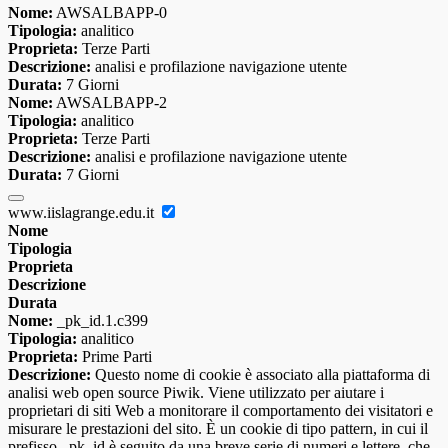
Nome:
AWSALBAPP-0
Tipologia:
analitico
Proprieta:
Terze Parti
Descrizione:
analisi e profilazione navigazione utente
Durata:
7 Giorni
Nome:
AWSALBAPP-2
Tipologia:
analitico
Proprieta:
Terze Parti
Descrizione:
analisi e profilazione navigazione utente
Durata:
7 Giorni
www.iislagrange.edu.it
Nome
Tipologia
Proprieta
Descrizione
Durata
Nome:
_pk_id.1.c399
Tipologia:
analitico
Proprieta:
Prime Parti
Descrizione:
Questo nome di cookie è associato alla piattaforma di
analisi web open source Piwik. Viene utilizzato per aiutare i
proprietari di siti Web a monitorare il comportamento dei visitatori e
misurare le prestazioni del sito. È un cookie di tipo pattern, in cui il
prefisso _pk_id è seguito da una breve serie di numeri e lettere, che