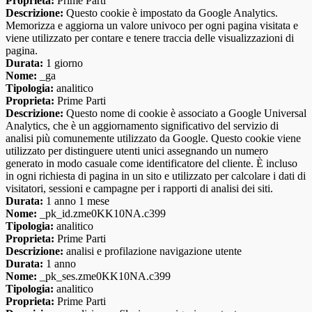
Proprieta:
Prime Parti
Descrizione:
Questo cookie è impostato da Google Analytics.
Memorizza e aggiorna un valore univoco per ogni pagina visitata e
viene utilizzato per contare e tenere traccia delle visualizzazioni di
pagina.
Durata:
1 giorno
Nome:
_ga
Tipologia:
analitico
Proprieta:
Prime Parti
Descrizione:
Questo nome di cookie è associato a Google Universal
Analytics, che è un aggiornamento significativo del servizio di
analisi più comunemente utilizzato da Google. Questo cookie viene
utilizzato per distinguere utenti unici assegnando un numero
generato in modo casuale come identificatore del cliente. È incluso
in ogni richiesta di pagina in un sito e utilizzato per calcolare i dati di
visitatori, sessioni e campagne per i rapporti di analisi dei siti.
Durata:
1 anno 1 mese
Nome:
_pk_id.zme0KK10NA.c399
Tipologia:
analitico
Proprieta:
Prime Parti
Descrizione:
analisi e profilazione navigazione utente
Durata:
1 anno
Nome:
_pk_ses.zme0KK10NA.c399
Tipologia:
analitico
Proprieta:
Prime Parti