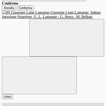
Conferma
Annulla
Conferma
Giuseppe Luigi Lagrange
Istituto
Istruzione Superiore
G. L. Lagrange - G. Brera - M. Bellugi
close