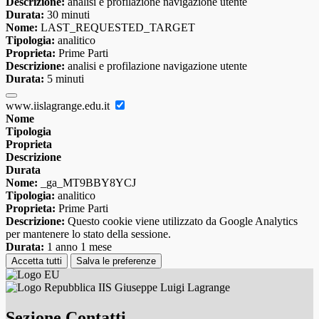
Descrizione:
analisi e profilazione navigazione utente
Durata:
30 minuti
Nome:
LAST_REQUESTED_TARGET
Tipologia:
analitico
Proprieta:
Prime Parti
Descrizione:
analisi e profilazione navigazione utente
Durata:
5 minuti
www.iislagrange.edu.it
Nome
Tipologia
Proprieta
Descrizione
Durata
Nome:
_ga_MT9BBY8YCJ
Tipologia:
analitico
Proprieta:
Prime Parti
Descrizione:
Questo cookie viene utilizzato da Google Analytics
per mantenere lo stato della sessione.
Durata:
1 anno 1 mese
Accetta tutti
Salva le preferenze
IIS Giuseppe Luigi Lagrange
Sezione Contatti