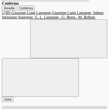
Conferma
Annulla
Conferma
Giuseppe Luigi Lagrange
Istituto
Istruzione Superiore
G. L. Lagrange - G. Brera - M. Bellugi
close