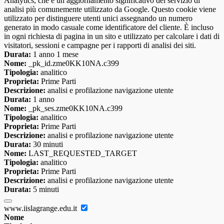
Analytics, che è un aggiornamento significativo del servizio di
analisi più comunemente utilizzato da Google. Questo cookie viene
utilizzato per distinguere utenti unici assegnando un numero
generato in modo casuale come identificatore del cliente. È incluso
in ogni richiesta di pagina in un sito e utilizzato per calcolare i dati di
visitatori, sessioni e campagne per i rapporti di analisi dei siti.
Durata:
1 anno 1 mese
Nome:
_pk_id.zme0KK10NA.c399
Tipologia:
analitico
Proprieta:
Prime Parti
Descrizione:
analisi e profilazione navigazione utente
Durata:
1 anno
Nome:
_pk_ses.zme0KK10NA.c399
Tipologia:
analitico
Proprieta:
Prime Parti
Descrizione:
analisi e profilazione navigazione utente
Durata:
30 minuti
Nome:
LAST_REQUESTED_TARGET
Tipologia:
analitico
Proprieta:
Prime Parti
Descrizione:
analisi e profilazione navigazione utente
Durata:
5 minuti
www.iislagrange.edu.it
Nome