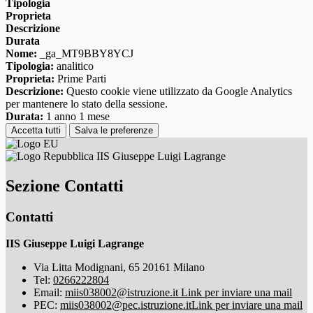
Tipologia
Proprieta
Descrizione
Durata
Nome:
_ga_MT9BBY8YCJ
Tipologia:
analitico
Proprieta:
Prime Parti
Descrizione:
Questo cookie viene utilizzato da Google Analytics
per mantenere lo stato della sessione.
Durata:
1 anno 1 mese
Accetta tutti
Salva le preferenze
IIS Giuseppe Luigi Lagrange
Sezione Contatti
Contatti
IIS Giuseppe Luigi Lagrange
Via Litta Modignani, 65 20161 Milano
Tel:
0266222804
Email:
miis038002@istruzione.it
Link per inviare una mail
PEC:
miis038002@pec.istruzione.it
Link per inviare una mail