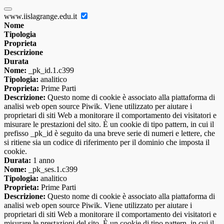
www.iislagrange.edu.it
Nome
Tipologia
Proprieta
Descrizione
Durata
Nome:
_pk_id.1.c399
Tipologia:
analitico
Proprieta:
Prime Parti
Descrizione:
Questo nome di cookie è associato alla piattaforma di
analisi web open source Piwik. Viene utilizzato per aiutare i
proprietari di siti Web a monitorare il comportamento dei visitatori e
misurare le prestazioni del sito. È un cookie di tipo pattern, in cui il
prefisso _pk_id è seguito da una breve serie di numeri e lettere, che
si ritiene sia un codice di riferimento per il dominio che imposta il
cookie.
Durata:
1 anno
Nome:
_pk_ses.1.c399
Tipologia:
analitico
Proprieta:
Prime Parti
Descrizione:
Questo nome di cookie è associato alla piattaforma di
analisi web open source Piwik. Viene utilizzato per aiutare i
proprietari di siti Web a monitorare il comportamento dei visitatori e
misurare le prestazioni del sito. È un cookie di tipo pattern, in cui il