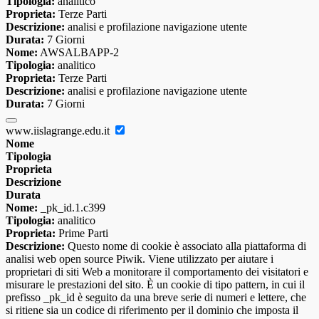
Tipologia:
analitico
Proprieta:
Terze Parti
Descrizione:
analisi e profilazione navigazione utente
Durata:
7 Giorni
Nome:
AWSALBAPP-2
Tipologia:
analitico
Proprieta:
Terze Parti
Descrizione:
analisi e profilazione navigazione utente
Durata:
7 Giorni
www.iislagrange.edu.it
Nome
Tipologia
Proprieta
Descrizione
Durata
Nome:
_pk_id.1.c399
Tipologia:
analitico
Proprieta:
Prime Parti
Descrizione:
Questo nome di cookie è associato alla piattaforma di
analisi web open source Piwik. Viene utilizzato per aiutare i
proprietari di siti Web a monitorare il comportamento dei visitatori e
misurare le prestazioni del sito. È un cookie di tipo pattern, in cui il
prefisso _pk_id è seguito da una breve serie di numeri e lettere, che
si ritiene sia un codice di riferimento per il dominio che imposta il