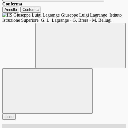
Conferma
Annulla
Conferma
Giuseppe Luigi Lagrange
Istituto
Istruzione Superiore
G. L. Lagrange - G. Brera - M. Bellugi
close