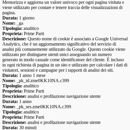
Memorizza e aggiorna un valore univoco per ogni pagina visitata e
viene utilizzato per contare e tenere traccia delle visualizzazioni di
pagina.
Durata:
1 giorno
Nome:
_ga
Tipologia:
analitico
Proprieta:
Prime Parti
Descrizione:
Questo nome di cookie è associato a Google Universal
Analytics, che è un aggiornamento significativo del servizio di
analisi più comunemente utilizzato da Google. Questo cookie viene
utilizzato per distinguere utenti unici assegnando un numero
generato in modo casuale come identificatore del cliente. È incluso
in ogni richiesta di pagina in un sito e utilizzato per calcolare i dati di
visitatori, sessioni e campagne per i rapporti di analisi dei siti.
Durata:
1 anno 1 mese
Nome:
_pk_id.zme0KK10NA.c399
Tipologia:
analitico
Proprieta:
Prime Parti
Descrizione:
analisi e profilazione navigazione utente
Durata:
1 anno
Nome:
_pk_ses.zme0KK10NA.c399
Tipologia:
analitico
Proprieta:
Prime Parti
Descrizione:
analisi e profilazione navigazione utente
Durata:
30 minuti