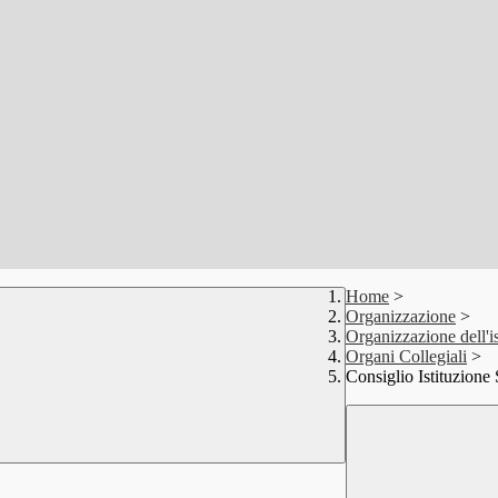
Home
>
Organizzazione
>
Organizzazione dell'is
Organi Collegiali
>
Consiglio Istituzione 