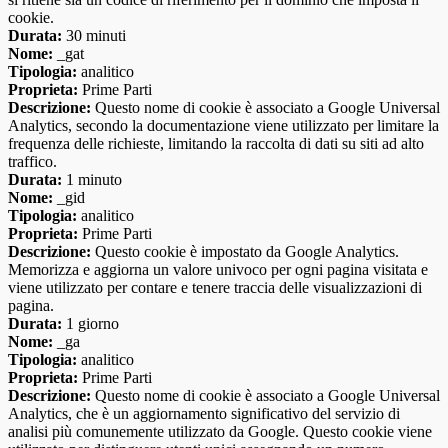
cookie.
Durata:
30 minuti
Nome:
_gat
Tipologia:
analitico
Proprieta:
Prime Parti
Descrizione:
Questo nome di cookie è associato a Google Universal
Analytics, secondo la documentazione viene utilizzato per limitare la
frequenza delle richieste, limitando la raccolta di dati su siti ad alto
traffico.
Durata:
1 minuto
Nome:
_gid
Tipologia:
analitico
Proprieta:
Prime Parti
Descrizione:
Questo cookie è impostato da Google Analytics.
Memorizza e aggiorna un valore univoco per ogni pagina visitata e
viene utilizzato per contare e tenere traccia delle visualizzazioni di
pagina.
Durata:
1 giorno
Nome:
_ga
Tipologia:
analitico
Proprieta:
Prime Parti
Descrizione:
Questo nome di cookie è associato a Google Universal
Analytics, che è un aggiornamento significativo del servizio di
analisi più comunemente utilizzato da Google. Questo cookie viene