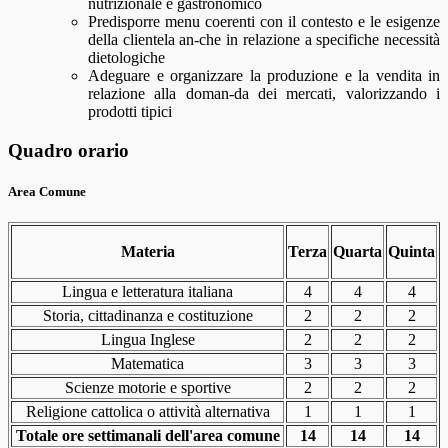
nutrizionale e gastronomico
Predisporre menu coerenti con il contesto e le esigenze
della clientela an-che in relazione a specifiche necessità
dietologiche
Adeguare e organizzare la produzione e la vendita in
relazione alla doman-da dei mercati, valorizzando i
prodotti tipici
Quadro orario
Area Comune
Materia
Terza
Quarta
Quinta
Lingua e letteratura italiana
4
4
4
Storia, cittadinanza e costituzione
2
2
2
Lingua Inglese
2
2
2
Matematica
3
3
3
Scienze motorie e sportive
2
2
2
Religione cattolica o attività alternativa
1
1
1
Totale ore settimanali dell'area comune
14
14
14