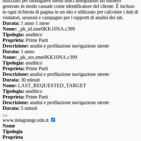
utilizzato per distinguere utenti unici assegnando un numero
generato in modo casuale come identificatore del cliente. È incluso
in ogni richiesta di pagina in un sito e utilizzato per calcolare i dati di
visitatori, sessioni e campagne per i rapporti di analisi dei siti.
Durata:
1 anno 1 mese
Nome:
_pk_id.zme0KK10NA.c399
Tipologia:
analitico
Proprieta:
Prime Parti
Descrizione:
analisi e profilazione navigazione utente
Durata:
1 anno
Nome:
_pk_ses.zme0KK10NA.c399
Tipologia:
analitico
Proprieta:
Prime Parti
Descrizione:
analisi e profilazione navigazione utente
Durata:
30 minuti
Nome:
LAST_REQUESTED_TARGET
Tipologia:
analitico
Proprieta:
Prime Parti
Descrizione:
analisi e profilazione navigazione utente
Durata:
5 minuti
www.iislagrange.edu.it
Nome
Tipologia
Proprieta