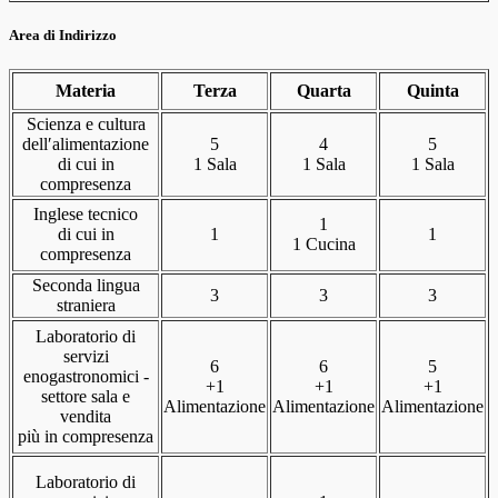
Area di Indirizzo
Materia
Terza
Quarta
Quinta
Scienza e cultura
dell′alimentazione
5
4
5
di cui in
1 Sala
1 Sala
1 Sala
compresenza
Inglese tecnico
1
di cui in
1
1
1 Cucina
compresenza
Seconda lingua
3
3
3
straniera
Laboratorio di
servizi
6
6
5
enogastronomici -
+1
+1
+1
settore sala e
Alimentazione
Alimentazione
Alimentazione
vendita
più in compresenza
Laboratorio di