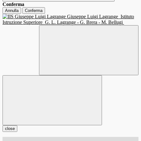
Conferma
Annulla
Conferma
Giuseppe Luigi Lagrange
Istituto
Istruzione Superiore
G. L. Lagrange - G. Brera - M. Bellugi
close