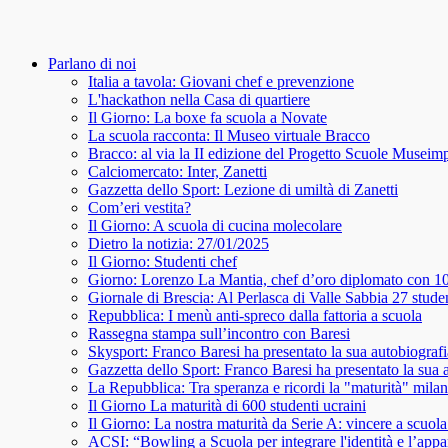
Parlano di noi
Italia a tavola: Giovani chef e prevenzione
L'hackathon nella Casa di quartiere
Il Giorno: La boxe fa scuola a Novate
La scuola racconta: Il Museo virtuale Bracco
Bracco: al via la II edizione del Progetto Scuole Musei
Calciomercato: Inter, Zanetti
Gazzetta dello Sport: Lezione di umiltà di Zanetti
Com’eri vestita?
Il Giorno: A scuola di cucina molecolare
Dietro la notizia: 27/01/2025
Il Giorno: Studenti chef
Giorno: Lorenzo La Mantia, chef d’oro diplomato con 100
Giornale di Brescia: Al Perlasca di Valle Sabbia 27 student
Repubblica: I menù anti-spreco dalla fattoria a scuola
Rassegna stampa sull’incontro con Baresi
Skysport: Franco Baresi ha presentato la sua autobiografi
Gazzetta dello Sport: Franco Baresi ha presentato la sua 
La Repubblica: Tra speranza e ricordi la "maturità" milan
Il Giorno La maturità di 600 studenti ucraini
Il Giorno: La nostra maturità da Serie A: vincere a scuola 
ACSI: “Bowling a Scuola per integrare l'identità e l’app