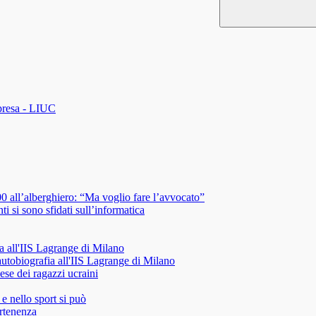
mpresa - LIUC
 all’alberghiero: “Ma voglio fare l’avvocato”
i si sono sfidati sull’informatica
a all'IIS Lagrange di Milano
autobiografia all'IIS Lagrange di Milano
ese dei ragazzi ucraini
e nello sport si può
artenenza