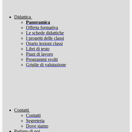
Didattica
Panoramica
Offerta formativa
Le schede didattiche
I progetti delle classi
Orario lezioni classi
Libri di testo
Piani di lavoro
Programmi svolti
Griglie di valutazione
Contatti
Contatti
Segreteria
Dove siamo
Parlano di noi