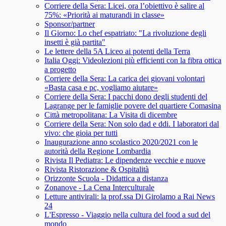
Corriere della Sera: Licei, ora l’obiettivo è salire al
75%: «Priorità ai maturandi in classe»
Sponsor/partner
Il Giorno: Lo chef espatriato: "La rivoluzione degli
insetti è già partita"
Le lettere della 5A Liceo ai potenti della Terra
Italia Oggi: Videolezioni più efficienti con la fibra ottica
a progetto
Corriere della Sera: La carica dei giovani volontari
«Basta casa e pc, vogliamo aiutare»
Corriere della Sera: I pacchi dono degli studenti del
Lagrange per le famiglie povere del quartiere Comasina
Città metropolitana: La Visita di dicembre
Corriere della Sera: Non solo dad e ddi. I laboratori dal
vivo: che gioia per tutti
Inaugurazione anno scolastico 2020/2021 con le
autorità della Regione Lombardia
Rivista Il Pediatra: Le dipendenze vecchie e nuove
Rivista Ristorazione & Ospitalità
Orizzonte Scuola - Didattica a distanza
Zonanove - La Cena Interculturale
Letture antivirali: la prof.ssa Di Girolamo a Rai News
24
L'Espresso - Viaggio nella cultura del food a sud del
mondo