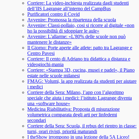
Corriere: La video-inchiesta realizzata dagli studenti
dell’IIS Lagrange all’interno del CampBus
Purificatori contro il Covid
Avvenire: Promossa la ripartenza della scuola
Avvenire: Classi-pollaio, cosi si ricorre al digitale «non
ho la possibilità di sdoppiare le aule»
Avvenire: L'allarme: «L'80% delle scuole non può
mantenere le distanze»
Il Giorno: Porte aperte alle atlete: patto tra Lagrange e
Centro Pavesi
Corriere: Il cento di Adriano tra didattica a distanza e
videogiochi-mania
Corriere: «Stampa 3D, cucina, musei e padel», il Piano
estate nelle scuole milanesi
FMAG: Volumi, la app realizzata da studenti per aiutare
i medici
Corriere della Sera: Milano, l’app con l’algoritmo
speciale che aiuta i medici: l’istituto Lagrange diventa
una «software house»
Medicina Riabilitativa: Proposta di misurazione
volumetrica comparata degli arti per linfedemi
secondari
Corriere della Sera: Scuola, il rebus del rientro in classe:
turni, orari rivisti, priorità maturandi
I theShow irrompono in una lezione della 5A Liceo!