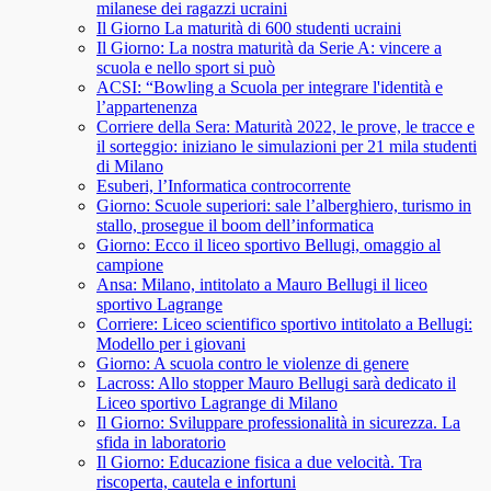
milanese dei ragazzi ucraini
Il Giorno La maturità di 600 studenti ucraini
Il Giorno: La nostra maturità da Serie A: vincere a
scuola e nello sport si può
ACSI: “Bowling a Scuola per integrare l'identità e
l’appartenenza
Corriere della Sera: Maturità 2022, le prove, le tracce e
il sorteggio: iniziano le simulazioni per 21 mila studenti
di Milano
Esuberi, l’Informatica controcorrente
Giorno: Scuole superiori: sale l’alberghiero, turismo in
stallo, prosegue il boom dell’informatica
Giorno: Ecco il liceo sportivo Bellugi, omaggio al
campione
Ansa: ​​Milano, intitolato a Mauro Bellugi il liceo
sportivo Lagrange
Corriere: Liceo scientifico sportivo intitolato a Bellugi:
Modello per i giovani
Giorno: A scuola contro le violenze di genere
Lacross: Allo stopper Mauro Bellugi sarà dedicato il
Liceo sportivo Lagrange di Milano
Il Giorno: Sviluppare professionalità in sicurezza. La
sfida in laboratorio
Il Giorno: Educazione fisica a due velocità. Tra
riscoperta, cautela e infortuni