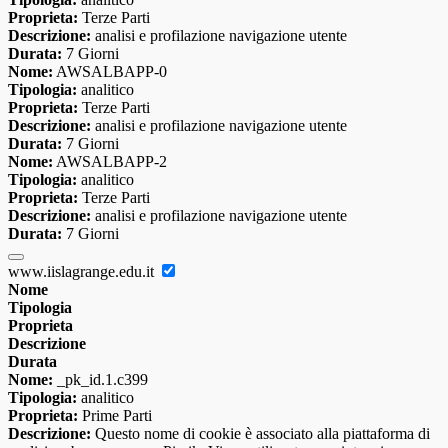
Proprieta:
Terze Parti
Descrizione:
analisi e profilazione navigazione utente
Durata:
7 Giorni
Nome:
AWSALBAPP-0
Tipologia:
analitico
Proprieta:
Terze Parti
Descrizione:
analisi e profilazione navigazione utente
Durata:
7 Giorni
Nome:
AWSALBAPP-2
Tipologia:
analitico
Proprieta:
Terze Parti
Descrizione:
analisi e profilazione navigazione utente
Durata:
7 Giorni
www.iislagrange.edu.it
Nome
Tipologia
Proprieta
Descrizione
Durata
Nome:
_pk_id.1.c399
Tipologia:
analitico
Proprieta:
Prime Parti
Descrizione:
Questo nome di cookie è associato alla piattaforma di