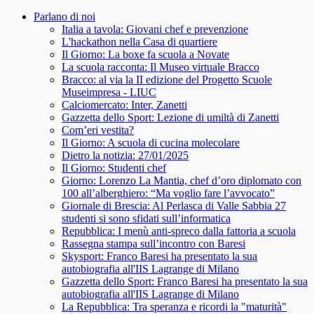
Parlano di noi
Italia a tavola: Giovani chef e prevenzione
L'hackathon nella Casa di quartiere
Il Giorno: La boxe fa scuola a Novate
La scuola racconta: Il Museo virtuale Bracco
Bracco: al via la II edizione del Progetto Scuole
Museimpresa - LIUC
Calciomercato: Inter, Zanetti
Gazzetta dello Sport: Lezione di umiltà di Zanetti
Com’eri vestita?
Il Giorno: A scuola di cucina molecolare
Dietro la notizia: 27/01/2025
Il Giorno: Studenti chef
Giorno: Lorenzo La Mantia, chef d’oro diplomato con
100 all’alberghiero: “Ma voglio fare l’avvocato”
Giornale di Brescia: Al Perlasca di Valle Sabbia 27
studenti si sono sfidati sull’informatica
Repubblica: I menù anti-spreco dalla fattoria a scuola
Rassegna stampa sull’incontro con Baresi
Skysport: Franco Baresi ha presentato la sua
autobiografia all'IIS Lagrange di Milano
Gazzetta dello Sport: Franco Baresi ha presentato la sua
autobiografia all'IIS Lagrange di Milano
La Repubblica: Tra speranza e ricordi la "maturità"