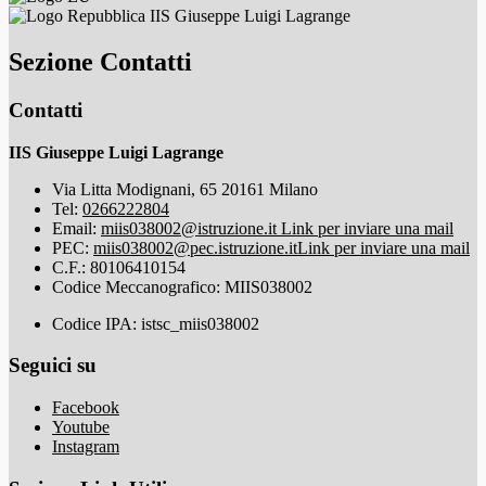
IIS Giuseppe Luigi Lagrange
Sezione Contatti
Contatti
IIS Giuseppe Luigi Lagrange
Via Litta Modignani, 65 20161 Milano
Tel:
0266222804
Email:
miis038002@istruzione.it
Link per inviare una mail
PEC:
miis038002@pec.istruzione.it
Link per inviare una mail
C.F.: 80106410154
Codice Meccanografico: MIIS038002
Codice IPA: istsc_miis038002
Seguici su
Facebook
Youtube
Instagram