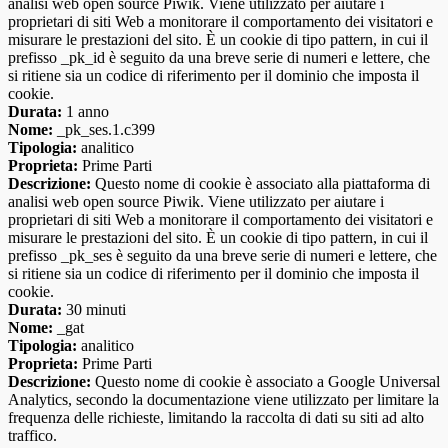
analisi web open source Piwik. Viene utilizzato per aiutare i
proprietari di siti Web a monitorare il comportamento dei visitatori e
misurare le prestazioni del sito. È un cookie di tipo pattern, in cui il
prefisso _pk_id è seguito da una breve serie di numeri e lettere, che
si ritiene sia un codice di riferimento per il dominio che imposta il
cookie.
Durata:
1 anno
Nome:
_pk_ses.1.c399
Tipologia:
analitico
Proprieta:
Prime Parti
Descrizione:
Questo nome di cookie è associato alla piattaforma di
analisi web open source Piwik. Viene utilizzato per aiutare i
proprietari di siti Web a monitorare il comportamento dei visitatori e
misurare le prestazioni del sito. È un cookie di tipo pattern, in cui il
prefisso _pk_ses è seguito da una breve serie di numeri e lettere, che
si ritiene sia un codice di riferimento per il dominio che imposta il
cookie.
Durata:
30 minuti
Nome:
_gat
Tipologia:
analitico
Proprieta:
Prime Parti
Descrizione:
Questo nome di cookie è associato a Google Universal
Analytics, secondo la documentazione viene utilizzato per limitare la
frequenza delle richieste, limitando la raccolta di dati su siti ad alto
traffico.