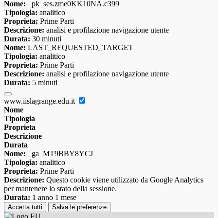
Nome:
_pk_ses.zme0KK10NA.c399
Tipologia:
analitico
Proprieta:
Prime Parti
Descrizione:
analisi e profilazione navigazione utente
Durata:
30 minuti
Nome:
LAST_REQUESTED_TARGET
Tipologia:
analitico
Proprieta:
Prime Parti
Descrizione:
analisi e profilazione navigazione utente
Durata:
5 minuti
www.iislagrange.edu.it
Nome
Tipologia
Proprieta
Descrizione
Durata
Nome:
_ga_MT9BBY8YCJ
Tipologia:
analitico
Proprieta:
Prime Parti
Descrizione:
Questo cookie viene utilizzato da Google Analytics
per mantenere lo stato della sessione.
Durata:
1 anno 1 mese
Accetta tutti
Salva le preferenze