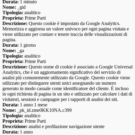
Durata:
1 minuto
Nome:
_gid
Tipologia:
analitico
Proprieta:
Prime Parti
Descrizione:
Questo cookie è impostato da Google Analytics.
Memorizza e aggiorna un valore univoco per ogni pagina visitata e
viene utilizzato per contare e tenere traccia delle visualizzazioni di
pagina.
Durata:
1 giorno
Nome:
_ga
Tipologia:
analitico
Proprieta:
Prime Parti
Descrizione:
Questo nome di cookie è associato a Google Universal
Analytics, che è un aggiornamento significativo del servizio di
analisi più comunemente utilizzato da Google. Questo cookie viene
utilizzato per distinguere utenti unici assegnando un numero
generato in modo casuale come identificatore del cliente. È incluso
in ogni richiesta di pagina in un sito e utilizzato per calcolare i dati di
visitatori, sessioni e campagne per i rapporti di analisi dei siti.
Durata:
1 anno 1 mese
Nome:
_pk_id.zme0KK10NA.c399
Tipologia:
analitico
Proprieta:
Prime Parti
Descrizione:
analisi e profilazione navigazione utente
Durata:
1 anno