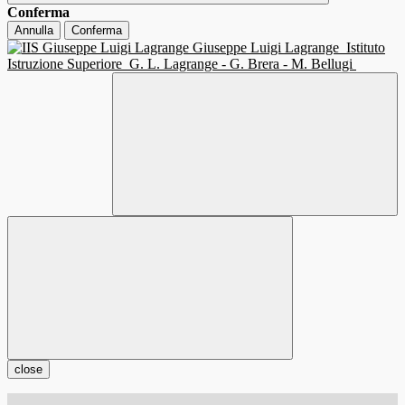
Conferma
Annulla
Conferma
Giuseppe Luigi Lagrange
Istituto
Istruzione Superiore
G. L. Lagrange - G. Brera - M. Bellugi
close